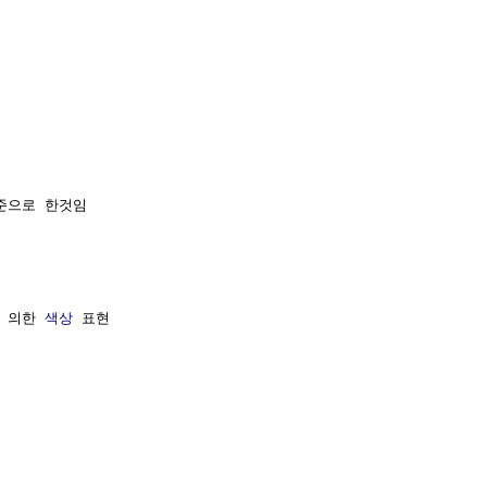
기준으로 한것임

에 의한 
색상
 표현
