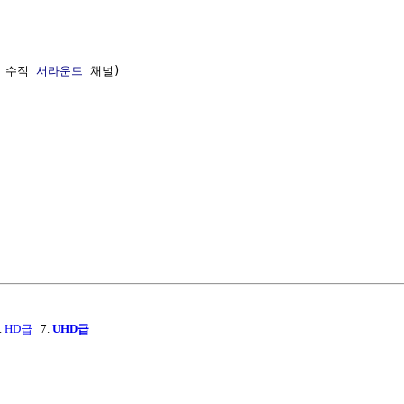
 수직 
서라운드
 채널)

.
HD급
7.
UHD급