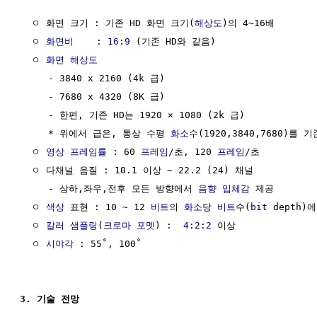
  ㅇ 화면 크기 : 기존 HD 화면 크기(
해상도
)의 4~16배

  ㅇ 
화면비
    : 
16:9
 (기존 HD와 같음)

  ㅇ 
화면 해상도
     - 3840 x 2160 (4k 급)

     - 7680 x 4320 (8K 급)

     - 한편, 기존 HD는 1920 × 1080 (2k 급)

     * 위에서 급은, 통상 수평 
화소
수(1920,3840,7680)를 
  ㅇ 
영상 프레임률
 : 60 
프레임
/초, 120 
프레임
/초

  ㅇ 다채널 음질 : 10.1 이상 ~ 22.2 (24) 채널

     - 상하,좌우,전후 모든 방향에서 
음향
입체감
 제공

  ㅇ 
색상
 표현 : 10 ~ 12 
비트
의 
화소
당 
비트
수(
bit
 depth)
  ㅇ 
칼러
샘플링
(
크로마 포멧
) :  
4:2:2
 이상

  ㅇ 
시야각
 : 55˚, 100˚

3. 기술 전망