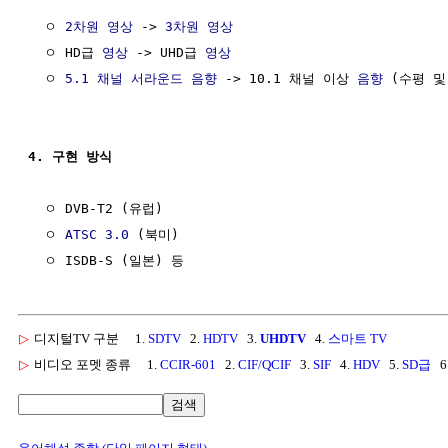
  ㅇ 
2차원
영상
 -> 
3차원
영상
  ㅇ HD급 
영상
 -> UHD급 
영상
  ㅇ 
5.1 채널 서라운드
음향
 -> 10.1 채널 이상 
음향
 (수평 및
4. 구현 방식
  ㅇ DVB-T2 (유럽)

  ㅇ 
ATSC 3.0
 (북미)

▷
디지털TV 구분
1.
SDTV
2.
HDTV
3.
UHDTV
4.
스마트 TV
▷
비디오 포멧 종류
1.
CCIR-601
2.
CIF/QCIF
3.
SIF
4.
HDV
5.
SD급
6
검색