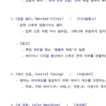
        . 정합의 목적 : 
최대 전력 전달
, 
전력
 취급 능력의 확
  ㅇ (
정합 필터
, 
Matched Filter
)   :   [
디지털통신
]

     - 입력 
신호
에 정합시키는 
필터
        . 입력 
신호 파형
 마다 달라짐, 그때그때 유일하게 정의됨
     - [참고] 

        . 특정 
패턴
을 찾는 '
템플릿
 매칭'의 일종

        . 
레이더
나 
디지털 통신
에서 
신호
의 존재 여부를 판별하는
  ㅇ (
제어
 조정, 
Control
 Tuning)   :   [
자동제어
]

     - 원하는 
제어목표
를 달성하기 위해 
제어기
 계수를 조정하는 
        . 주로, 
PID 제어기
(P: 비례,I: 
적분
,D: 
미분
)의 계
  ㅇ (
색 정합
, 
Color Matching
)   :   [
색과학
]
