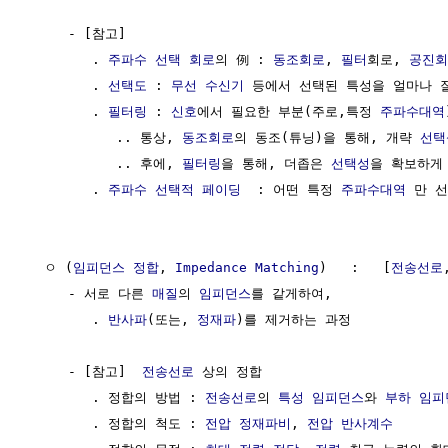
     - [참고]

        . 
주파수 선택 회로
의 例 : 
동조회로
, 
필터
회로, 
공진회
        . 
선택도
 : 
무선 수신기
 등에서 선택된 특성을 얼마나 잘
        . 
필터링
 : 
신호
에서 필요한 부분(주로,특정 
주파수대역
           .. 통상, 
동조회로
의 동조(튜닝)을 통해, 개략 
선택
           .. 후에, 
필터링
을 통해, 더좁은 
선택성
을 확보하게 
        . 
주파수 선택적 페이딩
  : 어떤 특정 
주파수대역
 만 
  ㅇ (
임피던스 정합
, 
Impedance Matching
)   :   [
전송선로
     - 서로 다른 
매질
의 
임피던스
를 같게하여, 

        . 
반사파
(또는, 
정재파
)를 제거하는 과정

     - [참고]  
전송선로
 상의 정합

        . 정합의 방법 : 
전송선로
의 
특성 임피던스
와 
부하
임피
        . 정합의 척도 : 
전압 정재파비
, 
전압 반사계수