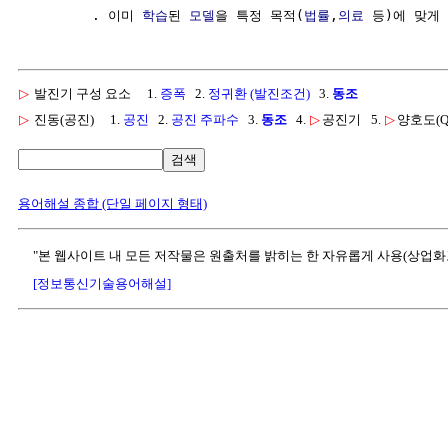
        . 이미 
학습
된 
모델
을 특정 목적(
법률
,
의료
▷
발진기 구성 요소
1.
증폭
2.
정귀환 (발진조건)
3.
동조
▷
진동(공진)
1.
공진
2.
공진 주파수
3.
동조
4.
▷
공진기
5.
▷
양호도(Q
검색
용어해설 종합 (단일 페이지 형태)
"본 웹사이트 내 모든 저작물은 원출처를 밝히는 한 자유롭게 사용(상업화
[정보통신기술용어해설]