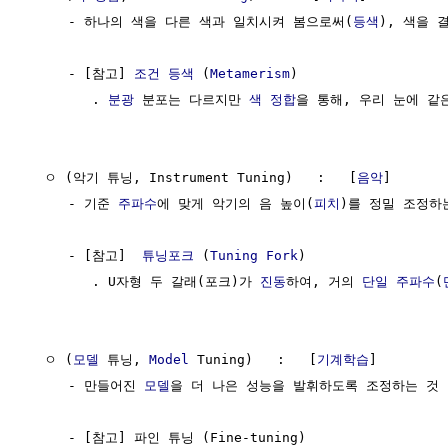
     - 하나의 색을 다른 색과 일치시켜 봄으로써(
등색
), 색을 
     - [참고] 
조건 등색
 (
Metamerism
)

        . 
분광
 분포는 다르지만 
색 정합
을 통해, 우리 눈에 같
  ㅇ (악기 튜닝, Instrument Tuning)   :   [
음악
]

     - 기준 
주파수
에 맞게 악기의 음 높이(
피치
)를 정밀 조정하는
     - [참고]  
튜닝포크
 (
Tuning Fork
)

        . U자형 두 갈래(포크)가 
진동
하여, 거의 
단일 주파수
(
  ㅇ (
모델
 튜닝, 
Model
 Tuning)   :   [
기계학습
]

     - 만들어진 
모델
을 더 나은 성능을 발휘하도록 조정하는 것

     - [참고] 파인 튜닝 (Fine-tuning)
