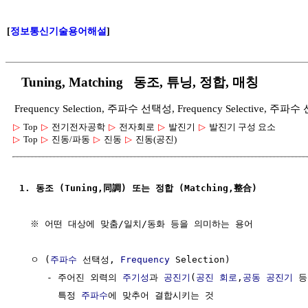
[
정보통신기술용어해설
]
Tuning, Matching 동조, 튜닝, 정합, 매칭
Frequency Selection, 주파수 선택성, Frequency Selective, 주파
▷
Top
▷
전기전자공학
▷
전자회로
▷
발진기
▷
발진기 구성 요소
▷
Top
▷
진동/파동
▷
진동
▷
진동(공진)
1. 동조 (Tuning,同調) 또는 정합 (Matching,整合)
  ※ 어떤 대상에 맞춤/일치/동화 등을 의미하는 용어

  ㅇ (
주파수
 선택성, 
Frequency
 Selection)

     - 주어진 외력의 
주기성
과 
공진기
(
공진 회로
,
공동 공진기
 등
       특정 
주파수
에 맞추어 결합시키는 것      
