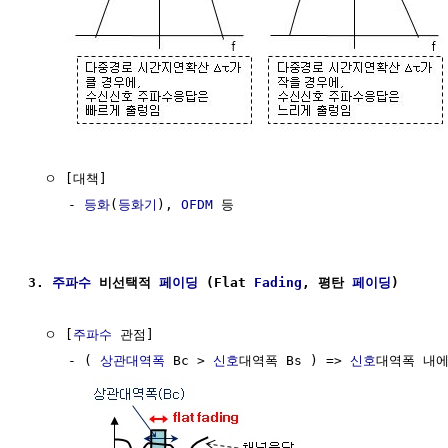
  ㅇ [대책]

     - 
등화
(
등화기
), 
OFDM
 등

3. 
주파수
 비선택적 
페이딩
 (Flat 
Fading
, 평탄 
페이딩
)
  ㅇ [
주파수
 관점]

     - ( 
상관대역폭
 Bc > 
신호
대역폭 Bs ) => 
신호
대역폭 내에