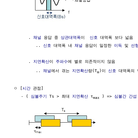
        . 
채널
 응답 중 
상관대역폭
이  
신호
 대역폭 보다 넓음

           .. 
신호
 대역폭 내 
채널
 응답이 일정한 
이득
 및 
선
        . 
지연확산
이 
주파수
에 별로 의존적이지 않음 

           .. 
채널
에서 겪는 
지연확산
량(T
)이 
신호
 대역폭의 
m
  ㅇ [
시간
 관점]

     - ( 
심볼주기
 Ts > 최대 
지연확산
 τ
 ) => 
심볼간 간섭
max