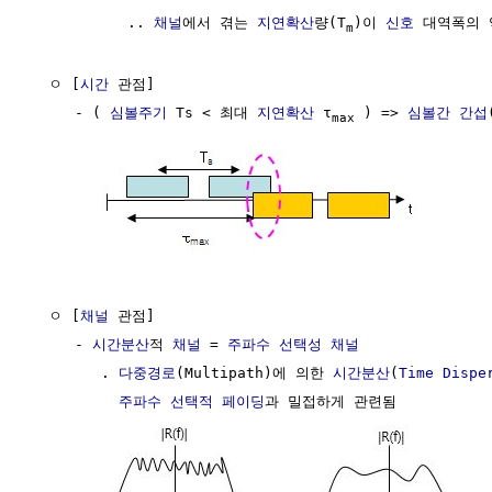
           .. 
채널
에서 겪는 
지연확산
량(T
)이 
신호
 대역폭의 
m
  ㅇ [
시간
 관점]

     - ( 
심볼주기
 Ts < 최대 
지연확산
 τ
 ) => 
심볼간 간섭
max
  ㅇ [
채널
 관점]

     - 
시간분산
적 
채널
 = 
주파수 선택성
채널
        . 
다중경로
(Multipath)에 의한 
시간분산
(
Time Dispe
주파수 선택적
페이딩
과 밀접하게 관련됨
