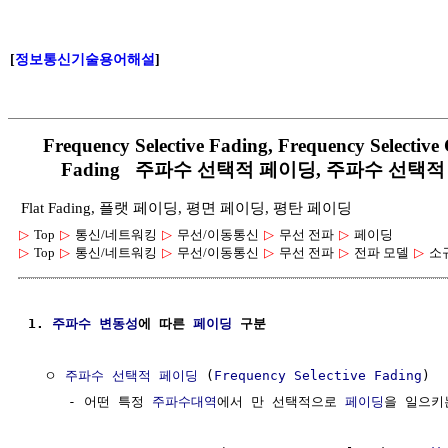
[
정보통신기술용어해설
]
Frequency Selective Fading, Frequency Selective
Fading 주파수 선택적 페이딩, 주파수 선택
Flat Fading, 플랫 페이딩, 평면 페이딩, 평탄 페이딩
▷
Top
▷
통신/네트워킹
▷
무선/이동통신
▷
무선 전파
▷
페이딩
▷
Top
▷
통신/네트워킹
▷
무선/이동통신
▷
무선 전파
▷
전파 모델
▷
소
1. 
주파수
변동성
에 따른 
페이딩
 구분 
  ㅇ 
주파수 선택적
페이딩
 (
Frequency Selective
Fading
)

     - 어떤 특정 
주파수대역
에서 만 선택적으로 
페이딩
을 일으키