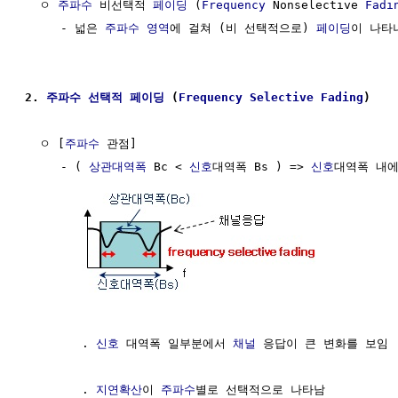
  ㅇ 
주파수
 비선택적 
페이딩
 (
Frequency
 Nonselective 
Fadi
     - 넓은 
주파수 영역
에 걸쳐 (비 선택적으로) 
페이딩
이 나타
2. 
주파수 선택적
페이딩
 (
Frequency Selective
Fading
)
  ㅇ [
주파수
 관점]

     - ( 
상관대역폭
 Bc < 
신호
대역폭 Bs ) => 
신호
대역폭 내에
        . 
신호
 대역폭 일부분에서 
채널
 응답이 큰 변화를 보임

        . 
지연확산
이 
주파수
별로 선택적으로 나타남 
