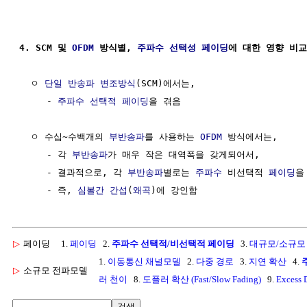
4. SCM 및 
OFDM
 방식별, 
주파수 선택성
페이딩
에 대한 영향 비교
  ㅇ 
단일 반송파 변조방식
(SCM)에서는,

     - 
주파수 선택적
페이딩
을 겪음

  ㅇ 수십~수백개의 
부반송파
를 사용하는 
OFDM
 방식에서는,

     - 각 
부반송파
가 매우 작은 대역폭을 갖게되어서,

     - 결과적으로, 각 
부반송파
별로는 
주파수
 비선택적 
페이딩
을
     - 즉, 
심볼간 간섭
(
왜곡
▷
페이딩
1.
페이딩
2.
주파수 선택적/비선택적 페이딩
3.
대규모/소규모
1.
이동통신 채널모델
2.
다중 경로
3.
지연 확산
4.
▷
소규모 전파모델
러 천이
8.
도플러 확산 (Fast/Slow Fading)
9.
Excess 
검색