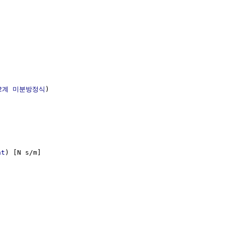
2계 미분방정식
)

nt
) [N s/m]
