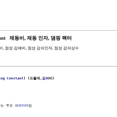
Constant 제동비, 제동 인자, 댐핑 팩터
점성 감쇠비, 점성 감쇄비, 점성 감쇠인자, 점성 감쇠상수
ing
Constant
) (드물게,
감쇠
비)
하는 주요 
파라미터
임
