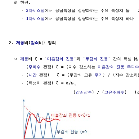
  ※ 한편, 

     - 
2차시스템
에서 응답특성을 정량화하는 주요 특성치 둘   :
     - 
1차시스템
에서 응답특성을 정량화하는 주요 특성치 하나  
2. 
제동
비(
감쇠
비) 정의
  ㅇ 
제동
비 ζ = `
미흡감쇠
진동
`과 `
무감쇠 진동
` 간의 특성 比

     - (
주파수
 관점) ζ = (지수 감소하는 
미흡감쇠
진동 주파수
     - (
시간
 관점)   ζ = (무감쇠 고유 
주기
) / (지수 감소하
     - (특성치 관점) ζ = α/ω
n
                        = (
감쇠상수
) / (
고유주파수
) = 