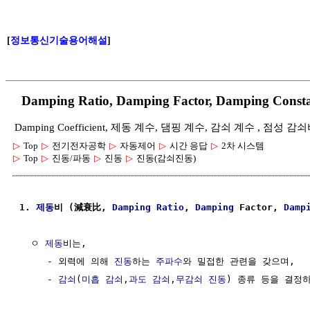
[
정보통신기술용어해설
]
Damping Ratio, Damping Factor, Damping 
Damping Coefficient, 제동 계수, 댐핑 계수, 감쇠 계수 , 
▷
Top
▷
전기전자공학
▷
자동제어
▷
시간 응답
▷
2차 시스템
▷
Top
▷
진동/파동
▷
진동
▷
진동(감쇠진동)
1. 
제동
비 (減衰比, 
Damping
Ratio
, 
Damping
 Factor, 
Damp
  ㅇ 
제동
비는,

     - 외력에 의해 
진동
하는 
주파수
와 밀접한 관련을 갖으며,

     - 
감쇠
(
미흡 감쇠
,
과도 감쇠
,
무감쇠 진동
) 종류 등을 결정