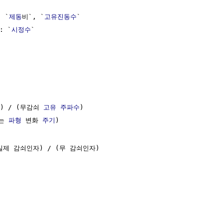
 `
제동
비`, `
고유진동수
`

: `
시정수
`

) / (무감쇠 
고유 주파수
) 

는 
파형
 변화 
주기
)

(실제 감쇠인자) / (무 감쇠인자)
