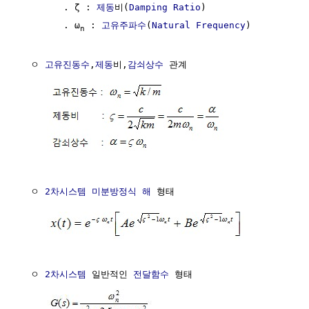
        . ζ : 
제동
비(
Damping
Ratio
)

        . ω
 : 
고유주파수
(
Natural Frequency
)

n
  ㅇ 
고유진동수
,
제동
비,
감쇠상수
 관계

  ㅇ 
2차시스템
미분방정식 해
 형태

  ㅇ 
2차시스템
 일반적인 
전달함수
 형태
