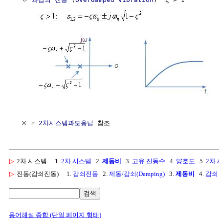
  ※ ☞ 
2차시스템과도응답
▷
2차 시스템
1.
2차 시스템
2.
제동비
3.
고유 진동수
4.
양호도
5.
2차
▷
진동(감쇠진동)
1.
감쇠진동
2.
제동/감쇠(Damping)
3.
제동비
4.
감쇠
검색
용어해설 종합 (단일 페이지 형태)