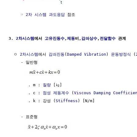
     ☞ 
2차 시스템 과도응답
 참조

3. 
2차시스템
에서 
고유진동수
,
제동
비,
감쇠상수
,
전달함수
 관계
  ㅇ 
2차시스템
에서 
감쇠진동
(
Damped Vibration
) 
운동방정식
 (
     - 일반형

        . m : 
질량
 [㎏]

        . c : 
점성 제동계수
 (
Viscous Damping Coefficie
        . k : 강성 (
Stiffness
) [N/m]

     - 표준형
