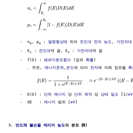
∞
∫
=
(
)
(
)
n
f
E
D
E
d
E
o
E
c
E
v
∫
=
[
1
−
(
)
]
(
)
p
f
E
D
E
d
E
o
−
∞
     -  n
, p
 : 
열평형상태
 하의 
전도대
전자
농도
, 
가전자대
o
o
     -  E
 : 
전도대
역 끝, E
 : 
가전자대
역 끝

c
v
     -  f(E) : 
페르미분포함수
 (점유 
확률
)

        . 주로, 
에너지준위
,
온도
에 따라 
전자
에 의해 점유될 
확
1
−
(
−
)
/
E
E
k
T
(
)
=
≈
(
(
−
f
E
e
E
F
(
−
)
/
1
+
E
E
k
T
e
F
     -  D(E) : 
단위
에너지
 당 
단위
체적
 당 
상태 밀도
 [1/
eV
     -  dE   : 
에너지
 범위 [
eV
]

3. 
반도체
불순물 캐리어 농도
의 분포 例)