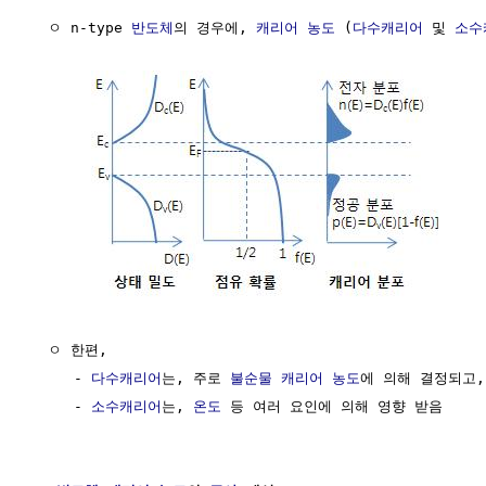
  ㅇ n-type 
반도체
의 경우에, 
캐리어
농도
 (
다수캐리어
 및 
소수
  ㅇ 한편,

     - 
다수캐리어
는, 주로 
불순물 캐리어 농도
에 의해 결정되고,

     - 
소수캐리어
는, 
온도
 등 여러 요인에 의해 영향 받음
