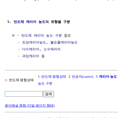
i
5. 
반도체
캐리어
농도
의 유형별 구분
  ※ ☞ 
반도체 캐리어 농도 구분
 참조

     - 
진성캐리어농도
, 
불순물캐리어농도
     - 
다수캐리어
, 
소수캐리어
     - 
과잉캐리어
1.
반도체 평형상태
2.
반송자(carrier)
3.
캐리어 농도
▷
반도체 평형상태
농도 구분
검색
용어해설 종합 (단일 페이지 형태)