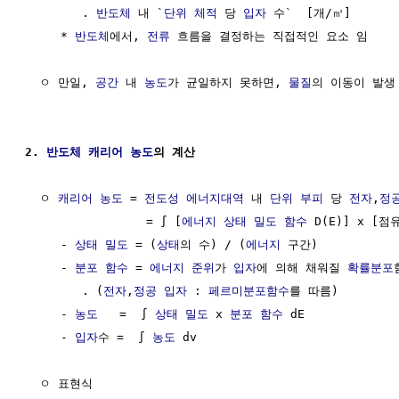
        . 
반도체
 내 `
단위
체적
 당 
입자
 수`  [개/㎥]

     * 
반도체
에서, 
전류
 흐름을 결정하는 직접적인 요소 임     
  ㅇ 만일, 
공간
 내 
농도
가 균일하지 못하면, 
물질
의 이동이 발생 
2. 
반도체
캐리어
농도
의 계산
  ㅇ 
캐리어
농도
 = 
전도성
에너지대역
 내 
단위
부피
 당 
전자
,
정
                 = ∫ [
에너지
상태 밀도 함수
 D(E)] x [점
     - 
상태 밀도
 = (
상태
의 수) / (
에너지
 구간)

     - 
분포 함수
 = 
에너지 준위
가 
입자
에 의해 채워질 
확률분포
        . (
전자
,
정공
입자
 : 
페르미분포함수
를 따름)

     - 
농도
   =  ∫ 
상태 밀도
 x 
분포 함수
 dE

     - 
입자
수 =  ∫ 
농도
 dv 

  ㅇ 표현식
