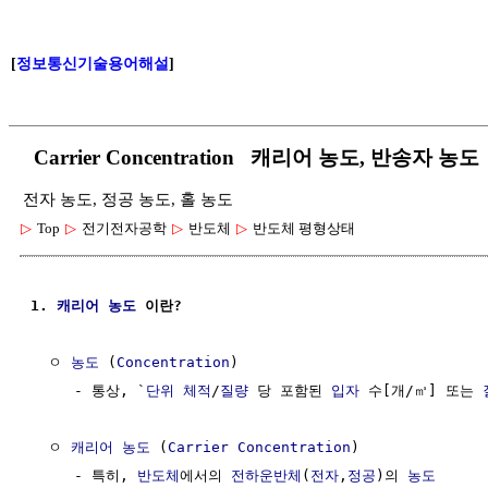
[
정보통신기술용어해설
]
Carrier Concentration 캐리어 농도, 반송자 농도
전자 농도, 정공 농도, 홀 농도
▷
Top
▷
전기전자공학
▷
반도체
▷
반도체 평형상태
1. 
캐리어
농도
 이란?
  ㅇ 
농도
 (
Concentration
)                            
     - 통상, `
단위
체적
/
질량
 당 포함된 
입자
 수[개/㎥] 또는 
  ㅇ 
캐리어
농도
 (
Carrier
Concentration
)

     - 특히, 
반도체
에서의 
전하운반체
(
전자
,
정공
)의 
농도