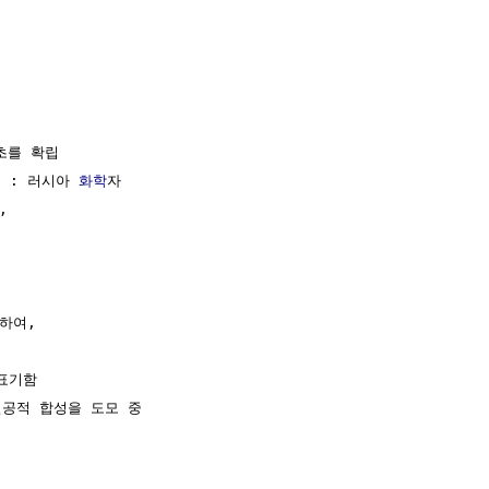


초를 확립

) : 러시아 
화학
자

 

하여,

표기함

공적 합성을 도모 중
