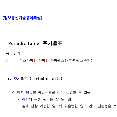
[
정보통신기술용어해설
]
Periodic Table 주기율표
족 , 주기
▷
Top
▷
기초과학
▷
화학
▷
화학원소
▷
화학원소 주기성
1. 
주기
율표 (Periodic Table)
  ㅇ 
화학 원소
를 통일적으로 정리 설명할 수 있음

     - 
화학
의 구성 원리를 잘 드러냄

     - 실제 관찰 가능한 
원소
와 있을법한 
원소
 간의 관련성을 보