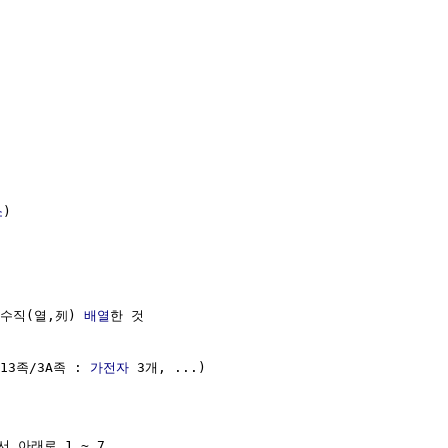
소
)

수직(열,列) 
배열
한 것

13족/3A족 : 
가전자
 3개, ...)

 아래로 1 ~ 7
