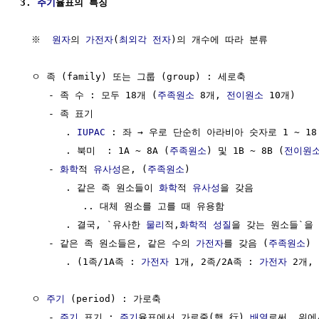
3. 
주기
율표의 특징
  ※  
원자
의 
가전자
(
최외각 전자
)의 개수에 따라 분류

  ㅇ 족 (family) 또는 그룹 (group) : 세로축

     - 족 수 : 모두 18개 (
주족원소
 8개, 
전이원소
 10개)

     - 족 표기

        . 
IUPAC
 : 좌 → 우로 단순히 아라비아 숫자로 1 ~ 18

        . 북미  : 1A ~ 8A (
주족원소
) 및 1B ~ 8B (
전이원
     - 
화학
적 
유사성
은, (
주족원소
)

        . 같은 족 원소들이 
화학
적 
유사성
을 갖음 

           .. 대체 원소를 고를 때 유용함

        . 결국, `유사한 
물리
적,
화학적 성질
을 갖는 원소들`을 
     - 같은 족 원소들은, 같은 수의 
가전자
를 갖음 (
주족원소
)

        . (1족/1A족 : 
가전자
 1개, 2족/2A족 : 
가전자
 2개, 
  ㅇ 
주기
 (period) : 가로축

     - 
주기
 표기 : 
주기
율표에서 가로줄(행,行) 
배열
로써, 위에서