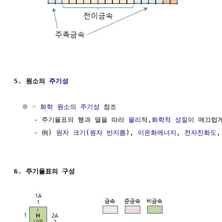
5. 원소의 
주기성
  ※ ☞ 
화학 원소의 주기성
 참조

     - 주기율표의 행과 열을 따라 
물리
적,
화학적 성질
이 매끄럽게
     - 例) 
원자 크기
(
원자 반지름
), 
이온화에너지
, 
전자친화도
,
6. 주기율표의 구성