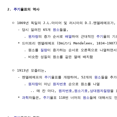
2. 
주기
율표의 역사
  ㅇ 1869년 독일의 J.L.마이어 및 러시아의 D.I.멘델레예프가, 
     - 당시 알려진 65개 
원소
들을,

        . 
원자량
의 증가 순서로 
배열
하여 근대적인 
주기
율의 기
     * 드미트리 멘델레예프 (Dmitri Mendeleev, 1834~1907
        . 원소를 
질량
이 증가하는 순서로 오른쪽으로 나열하면서,
        . 비슷한 성질의 원소를 같은 열에 배치함

  ㅇ 1913년 모즐리는,

     - 멘델레예프의 
주기
율표를 개량하여, 52개의 
원소
들을 추가
        . 
원자량
이 아닌 
원자번호
 순으로 원소를 나열

           .. 매 칸 마다, 
원자번호
,
원소기호
,
상대원자질량
을 
     * 
과학
자들은, 
주기
율표 118번 너머의 
원소
들에 대해서도 인