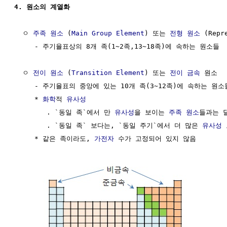
4. 원소의 계열화
  ㅇ 
주족 원소
 (
Main Group Element
) 또는 
전형 원소
 (Repr
     - 주기율표상의 8개 족(1~2족,13~18족)에 속하는 원소들

  ㅇ 
전이 원소
 (
Transition Element
) 또는 
전이 금속
 원소

     - 주기율표의 중앙에 있는 10개 족(3~12족)에 속하는 원소들
     * 
화학
적 
유사성
        . `동일 족`에서 만 
유사성
을 보이는 
주족 원소
들과는 달
        . `동일 족` 보다는, `동일 주기`에서 더 많은 
유사성
 
     * 같은 족이라도, 
가전자
 수가 고정되어 있지 않음
