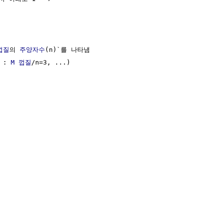
껍질
의 
주양자수
(n)`를 나타냄

 : 
M 껍질
/n=3, ...)
