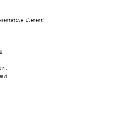
esentative Element)



리,

보임
