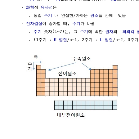
     - 
화학
적 
유사성
은, 

        . 동일 
주기
 내 인접한/가까운 
원소
들 간에  있음

     - 
전자껍질
이 증가할 때, 
주기
가 바뀜

        . 
주기
 숫자(1~7)는, 그 
주기
에 속한 
원자
의 `
최외각 
        . (1주기 : 
K 껍질
/n=1, 2주기 : 
L 껍질
/n=2, 3주기