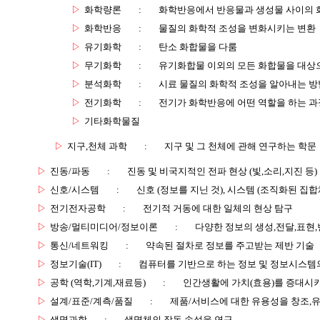
▷
화학량론
:
화학반응에서 반응물과 생성물 사이의 화
▷
화학반응
:
물질의 화학적 조성을 변화시키는 변환
▷
유기화학
:
탄소 화합물을 다룸
▷
무기화학
:
유기화합물 이외의 모든 화합물을 대상
▷
분석화학
:
시료 물질의 화학적 조성을 알아내는 방
▷
전기화학
:
전기가 화학반응에 어떤 역할을 하는 과
▷
기타화학물질
▷
지구,천체 과학
:
지구 및 그 천체에 관해 연구하는 학문
▷
진동/파동
:
진동 및 비국지적인 전파 현상 (빛,소리,지진 등)
▷
신호/시스템
:
신호 (정보를 지닌 것), 시스템 (조직화된 집합
▷
전기전자공학
:
전기적 거동에 대한 일체의 현상 탐구
▷
방송/멀티미디어/정보이론
:
다양한 정보의 생성,전달,표현
▷
통신/네트워킹
:
약속된 절차로 정보를 주고받는 제반 기술
▷
정보기술(IT)
:
컴퓨터를 기반으로 하는 정보 및 정보시스템의
▷
공학 (역학,기계,재료등)
:
인간생활에 가치(효용)를 증대시
▷
설계/표준/계측/품질
:
제품/서비스에 대한 유용성을 창조,
▷
생명과학
:
생명체의 작동 속성을 연구