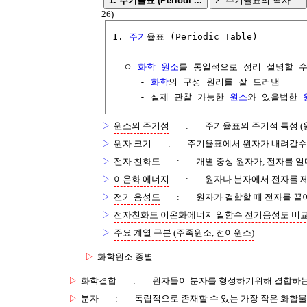
1. 주기율표 (Periodi ...
2. 주기율표의 역사 ...
26)
1. 
주기
율표 (Periodic Table)

  ㅇ 
화학 원소
를 통일적으로 정리 설명할 수
     - 
화학
의 구성 원리를 잘 드러냄

     - 실제 관찰 가능한 
원소
와 있을법한 
▷
원소의 주기성
:
주기율표의 주기적 특성 (
▷
원자 크기
:
주기율표에서 원자가 내려갈수
▷
전자 친화도
:
개별 중성 원자가, 전자를 얼
▷
이온화 에너지
:
원자나 분자에서 전자를 
▷
전기 음성도
:
원자가 결합할 때 전자를 끌
▷
전자친화도 이온화에너지 일함수 전기음성도 비
▷
주요 계열 구분 (주족원소, 전이원소)
▷
화학원소 종별
▷
화학결합
:
원자들이 분자를 형성하기위해 결합하는
▷
분자
:
독립적으로 존재할 수 있는 가장 작은 화합물