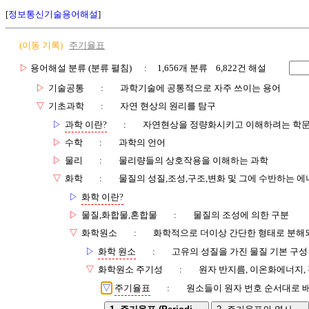
[
정보통신기술용어해설
]
(이동 기록)
주기율표
▷
용어해설 분류 (분류 펼침)
: 1,656개 분류 6,822건 해설
▷
기술공통
:
과학기술에 공통적으로 자주 쓰이는 용어
▽
기초과학
:
자연 현상의 원리를 탐구
▷
과학 이란?
:
자연현상을 정량화시키고 이해하려는 학
▷
수학
:
과학의 언어
▷
물리
:
물리량들의 상호작용을 이해하는 과학
▽
화학
:
물질의 성질,조성,구조,변화 및 그에 수반하는 에
▷
화학 이란?
▷
물질,화합물,혼합물
:
물질의 조성에 의한 구분
▽
화학원소
:
화학적으로 더이상 간단한 형태로 분해
▷
화학 원소
:
고유의 성질을 가진 물질 기본 구성
▽
화학원소 주기성
:
원자 반지름, 이온화에너지,
▽
주기율표
:
원소들이 원자 번호 순서대로 