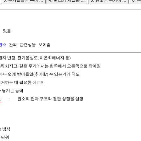
3. 주기율표의 특징 ...
4. 원소의 계열화 ...
5. 원소의 주기성 ...
6. 
 있음

원소
 간의 관련성을 보여줌
원자 반경, 전기음성도, 이온화에너지 등)
록 커지고, 같은 주기에서는 왼쪽에서 오른쪽으로 작아짐
마나 쉽게 받아들일(추가할) 수 있는가의 척도
제거하는 데 필요한 에너지
어당기는 능력
교
:
원소의 전자 구조와 결합 성질을 설명
 방식
 단위