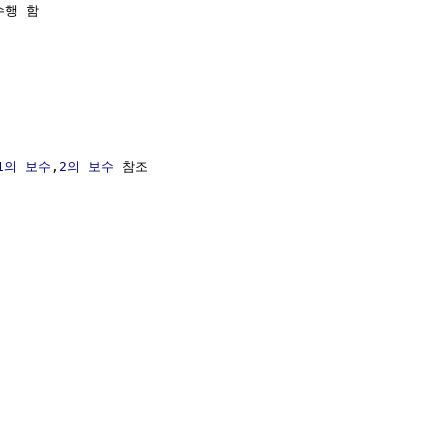
행 함

1의 보수
,
2의 보수
 참조
