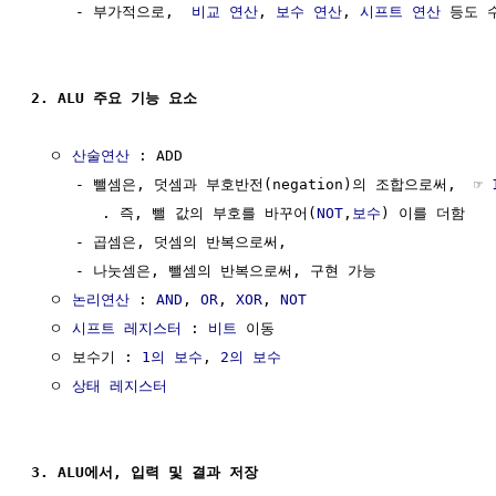
     - 부가적으로,  
비교 연산
, 
보수
연산
, 
시프트 연산
 등도 수
2. ALU 주요 기능 요소
  ㅇ 
산술연산
 : ADD

     - 뺄셈은, 덧셈과 부호반전(negation)의 조합으로써,  ☞ 
        . 즉, 뺄 값의 부호를 바꾸어(
NOT
,
보수
) 이를 더함

     - 곱셈은, 덧셈의 반복으로써,

     - 나눗셈은, 뺄셈의 반복으로써, 구현 가능

  ㅇ 
논리연산
 : 
AND
, 
OR
, 
XOR
, 
NOT
  ㅇ 
시프트 레지스터
 : 
비트
 이동

  ㅇ 보수기 : 
1의 보수
, 
2의 보수
  ㅇ 
상태
레지스터
3. ALU에서, 입력 및 결과 저장