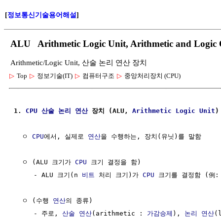
[
정보통신기술용어해설
]
ALU Arithmetic Logic Unit, Arithmetic and Lo
Arithmetic/Logic Unit, 산술 논리 연산 장치
▷
Top
▷
정보기술(IT)
▷
컴퓨터구조
▷
중앙처리장치 (CPU)
1. 
CPU
산술
논리 연산
 장치 (ALU, 
Arithmetic
Logic
Unit
)
  ㅇ 
CPU
에서, 실제로 
연산
을 수행하는, 장치(유닛)를 말함

  ㅇ (ALU 크기가 
CPU
 크기 결정을 함)

     - ALU 크기(n 
비트
 처리 크기)가 
CPU
 크기를 결정함 (例: 8
  ㅇ (수행 
연산
의 종류)

     - 주로, 
산술 연산
(arithmetic : 
가감승제
), 
논리 연산
(