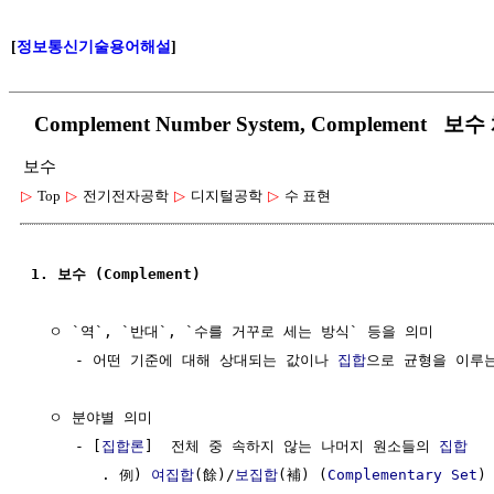
[
정보통신기술용어해설
]
Complement Number System, Complement 보
보수
▷
Top
▷
전기전자공학
▷
디지털공학
▷
수 표현
1. 보수 (Complement)
  ㅇ `역`, `반대`, `수를 거꾸로 세는 방식` 등을 의미

     - 어떤 기준에 대해 상대되는 값이나 
집합
으로 균형을 이루는
  ㅇ 분야별 의미

     - [
집합론
]  전체 중 속하지 않는 나머지 원소들의 
집합
        . 例) 
여집합
(餘)/
보집합
(補) (
Complementary Set
)
