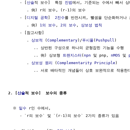
     - [
산술
적 보수]  특정 
진법
에서, 기준되는 수에서 빼서 상
        . 例) r의 보수, (r-1)의 보수

     - [
디지털 공학
]  
2진수
를 반전시켜, 뺄셈을 단순화하거나 
        . 例) 
1의 보수
, 
2의 보수
, 
상보성 법칙
     - [참고사항] 

        . 
상보적
 (
Complementary
)/
푸시풀
(
Pushpull
)  

           .. 상반된 구성으로 하나의 균형잡힌 기능을 수행

           .. 例) 상보형 
트랜지스터
(
npn
 및 pnp, 
nMOS
 및 
        . 
상보성 원리
 (
Complementarity Principle
)

           .. 서로 배타적인 개념들이 상호 보완적으로 작용한다
2. [
산술
적 보수]  보수의 종류
  ※ 
밑수
 r인 수에서,                                  
     - `r의 보수` 및 `(r-1)의 보수` 2가지 종류가 있음
