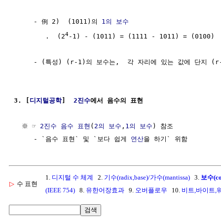
     - 例 2)  (1011)의 
1의 보수
4
        .  (2
-1) - (1011) = (1111 - 1011) = (0100)

     - (특성) (r-1)의 보수는,  각 자리에 있는 값에 단지 (r
3. [
디지털공학
]  
2진수
에서 음수의 표현 
  ※ ☞ 
2진수 음수 표현
(
2의 보수
,
1의 보수
) 참조

     - `음수 표현` 및 `보다 쉽게 
연산
1.
디지털 수 체계
2.
기수(radix,base)/가수(mantissa)
3.
보수(co
▷
수 표현
(IEEE 754)
8.
유한어장효과
9.
오버플로우
10.
비트,바이트,
검색