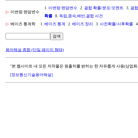
1.
이변량 랜덤변수
2.
결합 확률/분포/모멘트
3.
결합
▷
이변량 랜덤변수
확률
8.
독립,종속,배반,결합 사건
▷
베이즈 통계학
1.
베이즈 통계
2.
베이즈 정리
3.
사전확률/사후확률
4
검색
용어해설 종합 (단일 페이지 형태)
"본 웹사이트 내 모든 저작물은 원출처를 밝히는 한 자유롭게 사용(상업화
[정보통신기술용어해설]