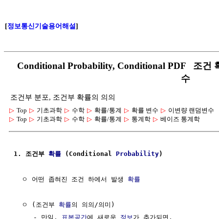
[
정보통신기술용어해설
]
Conditional Probability, Conditional P
수
조건부 분포, 조건부 확률의 의의
▷
Top
▷
기초과학
▷
수학
▷
확률/통계
▷
확률 변수
▷
이변량 랜덤변수
▷
Top
▷
기초과학
▷
수학
▷
확률/통계
▷
통계학
▷
베이즈 통계학
1. 조건부 
확률
 (Conditional 
Probability
)
  ㅇ 어떤 좁혀진 조건 하에서 발생 
확률
  ㅇ (조건부 
확률
의 의의/의미)

     - 만일, 
표본공간
에 새로운 
정보
가 추가되면, 
