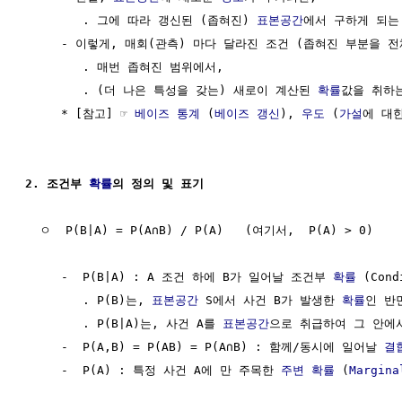
        . 그에 따라 갱신된 (좁혀진) 
표본공간
에서 구하게 되는
     - 이렇게, 매회(관측) 마다 달라진 조건 (좁혀진 부분을 전
        . 매번 좁혀진 범위에서, 

        . (더 나은 특성을 갖는) 새로이 계산된 
확률
값을 취하는
     * [참고] ☞ 
베이즈 통계
 (
베이즈 갱신
), 
우도
 (
가설
에 대한
2. 조건부 
확률
의 정의 및 표기
  ㅇ  P(B|A) = P(A∩B) / P(A)   (여기서,  P(A) > 0)

     -  P(B|A) : A 조건 하에 B가 일어날 조건부 
확률
 (Cond
        . P(B)는, 
표본공간
 S에서 사건 B가 발생한 
확률
인 반면
        . P(B|A)는, 사건 A를 
표본공간
으로 취급하여 그 안에서
     -  P(A,B) = P(AB) = P(A∩B) : 함께/동시에 일어날 
결
     -  P(A) : 특정 사건 A에 만 주목한 
주변 확률
 (
Margina