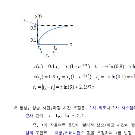
  ※ 통상, 상승 시간,하강 시간 조절은, 
1차 회로
나 
1차 시스템
     - 
근사
 관계  :  t
, t
 ≈ 2.2τ

r
f
        . 즉, τ가 작을수록 응답이 빨라져 상승/하강 시간이 짧
     - 
설계
 포인트 : 
저항
,
커패시턴스
 값을 조절하여 τ를 변경 