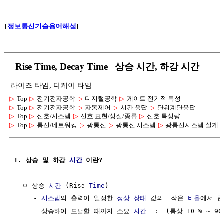
[
정보통신기술용어해설
]
Rise Time, Decay Time 상승 시간, 하강 시간
라이즈 타임, 디케이 타임
▷
Top
▷
전기전자공학
▷
디지털공학
▷
게이트 전기적 특성
▷
Top
▷
전기전자공학
▷
자동제어
▷
시간 응답
▷
단위계단응답
▷
Top
▷
신호/시스템
▷
신호 표현/성질/종류
▷
신호 특성량
▷
Top
▷
통신/네트워킹
▷
광통신
▷
광통신 시스템
▷
광통신시스템 설계
1. 상승 및 하강 
시간
 이란?
  ㅇ 상승 
시간
 (Rise 
Time
)

     - 
시스템
의 출력이 일정한 
정상 상태
 값의  작은 
비율
에서 
       상승하여 도달할 때까지 소요 
시간
  :  (통상 10 % ~ 90