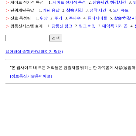
▷
게이트 전기적 특성
1.
게이트 전기적 특성
2.
상승시간, 하강시간
3.
셋
▷
단위계단응답
1.
계단 응답
2.
상승 시간
3.
정착 시간
4.
오버슈트
▷
신호 특성량
1.
위상
2.
주기
3.
주파수
4.
듀티사이클
5.
상승/하강 
▷
광통신시스템 설계
1.
광통신 링크
2.
링크 버짓
3.
대역폭 거리 곱
4.
검색
용어해설 종합 (단일 페이지 형태)
"본 웹사이트 내 모든 저작물은 원출처를 밝히는 한 자유롭게 사용(상업화
[정보통신기술용어해설]