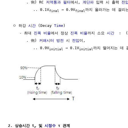
        . 例) RC 
저역통과 필터
에서, 
계단파
 입력 시 출력 
전
           .. 0.1V
 → 0.9V
까지 올라가는 데 걸리
final
final
  ㅇ 하강 
시간
 (Decay 
Time
)

     - 최대 
진폭
비율
에서 정상 
진폭
비율
까지 소요 
시간
  :  
        . 例) 
커패시터
방전
 시 
전압
이,

           .. 0.9V
 → 0.1V
까지 떨어지는 데 
initial
initial
2. 상승시간 t
 및 
시정수
 τ 관계
r