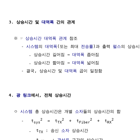
3. 상승시간 및 
대역폭
 간의 관계
  ※ ☞ 
상승시간 대역폭 관계
 참조

     - 
시스템
의 
대역폭
(또는 최대 
전송률
)과 출력 
펄스
의 상승시
        . 상승시간 길어짐 → 
대역폭
 좁아짐

        . 상승시간 짧아짐 → 
대역폭
 넓어짐

     - 결국, 상승시간 및 
대역폭
 곱이 일정함 

4. 
광 링크
에서, 전체 상승시간
  ㅇ 
시스템
 총 상승시간은 개별 
소자
들의 상승시간의 합

2
2
2
2
     -   t
  =  t
  +  t
  +  t
sys
TX
Fiber
RX
        .  t
 : 송신 
소자
 상승시간

TX
        .  t
 : 
광선로
 구간의 상승시간
