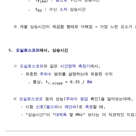
Fiber
        .  t
 : 수신 
소자
 상승시간

RX
  ※ 개별 상승시간이 제곱합 형태로 더해짐 → 가장 느린 요소가 
5. 
오실로스코프
에서, 상승시간
  ㅇ 
오실로스코프
와 같은 
시간영역
측정기
에서, 

     - 유효한 
주파수
 범위를 설명하는데 유용한 수치

        . 통상, t
 ​≈ 0.35​ / 
BW
r,scope
  ※ 
오실로스코프
 등의 성능(
주파수 응답
 확인)을 알아보는데에,

     - 시험 
신호
(
펄스파
나 
계단파
)로 
측정
할 때, 

     - "상승시간"이 "
대역폭