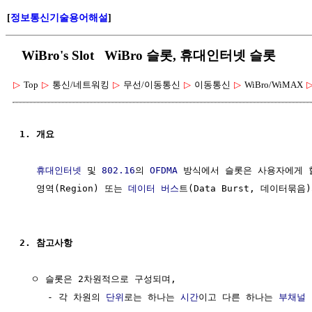
[
정보통신기술용어해설
]
WiBro's Slot WiBro 슬롯, 휴대인터넷 슬롯
▷
Top
▷
통신/네트워킹
▷
무선/이동통신
▷
이동통신
▷
WiBro/WiMAX
1. 개요
휴대인터넷
 및 
802.16
의 
OFDMA
 방식에서 슬롯은 사용자에게 
   영역(Region) 또는 
데이터 버스
트(Data Burst, 데이터묶음
2. 참고사항
  ㅇ 슬롯은 2차원적으로 구성되며,

     - 각 차원의 
단위
로는 하나는 
시간
이고 다른 하나는 
부채널