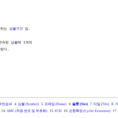
하는 
심볼구간
 임.

연속된 
심볼
에 1개의

된다.

부반송파
4.
심볼 (Symbol)
5.
프레임 (Frame)
6.
슬롯 (Slot)
7.
타일 (Tile)
8.
기
14.
AMC (적응 변조 및 부호화)
15.
FCH
16.
순환확장 (Cyclic Extension)
17.