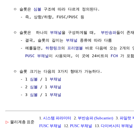
  ㅇ 슬롯은 
심볼
 구조에 따라 다르게 정의된다.

     - 즉, 상향/하향, FUSC/PUSC 등

  ㅇ 슬롯은  하나의 
부채널
을 구성하게될 때,  
부반송파
들이 존재
     - 결국, 슬롯의 길이는 
부채널
 종류에 따라 다름

     - 예를들면, 
하향링크
의 
프리앰블
 바로 다음에 오는 2개의 
PUSC 부채널
이 사용되며, 이 곳에 24비트의 
FCH
 가 포함
  ㅇ 슬롯 크기는 다음의 3가지 형태가 가능하다.

     - 1 
심볼
 / 1 
부채널
     - 2 
심볼
 / 1 
부채널
     - 3 
심볼
 / 1 
부채널
1.
시스템 파라미터
2.
부반송파 (Subcarrier)
3.
파일럿 
▷
물리계층 표준
FUSC 부채널
12.
PUSC 부채널
13.
다이버시티 부채널