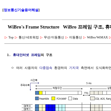
[
정보통신기술용어해설
]
WiBro's Frame Structure WiBro 프레임 구
▷
Top
▷
통신/네트워킹
▷
무선/이동통신
▷
이동통신
▷
WiBro/WiMAX
1. 
휴대인터넷 프레임
의 구조
  ㅇ 여러 사용자의 
다중접속
 환경하의 
기지국
 측면에서 도식화하면