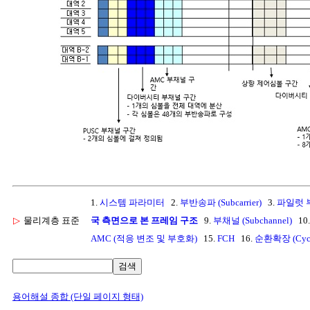
1.
시스템 파라미터
2.
부반송파 (Subcarrier)
3.
파일럿 
▷
물리계층 표준
국 측면으로 본 프레임 구조
9.
부채널 (Subchannel)
10
AMC (적응 변조 및 부호화)
15.
FCH
16.
순환확장 (Cycli
검색
용어해설 종합 (단일 페이지 형태)