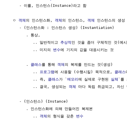
     - 이를, 인스턴스(Instance)라고 함

  ㅇ 
객체
의 인스턴스화, 
객체
의 인스턴스, 
객체
 인스턴스의 생성

     - (인스턴스화 : 인스턴스 생성) (Instantiation)

        . 통상,

           .. 일반적이고 
추상적
인 것을 좀더 구체적인 것(예시
           .. 미지의 
변수
에 기지의 값을 대응시키는 것

        . 
클래스
를 통해 
객체
의 복제를 만드는 것(생성)

           .. 
프로그램
에 사용할 (수행시킬) 목적으로, 
클래스
           .. 즉, 
클래스
가 `
메모리
에 실제로 구현된 
실체
`를 
           .. 결국, 생성되는 
객체
 마다 독립 취급되고, 자신 
     - (인스턴스) (Instance)

        . 인스턴스화에 의해 만들어진 복제본

           .. 
객체
의 형식을 갖춘 
변수