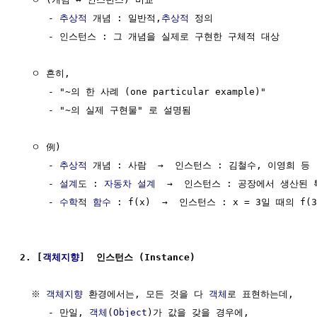
     - 
추상적
 개념 : 일반적,
추상적
 정의

     - 인스턴스 : 그 개념을 실제로 구현한 구체적 대상

  ㅇ 흔히, 

     - "~의 한 사례 (one particular example)"

     - "~의 실제 구현물" 로 설명됨

  ㅇ 例)

     - 
추상적
 개념 : 사람  →  인스턴스 : 김철수, 이영희 등

     - 
설계
도 : 
자동차
설계
  →  인스턴스 : 공장에서 생산된 
     - 
수학
적 
함수
 : f(x)  →  인스턴스 : x = 3일 때의 f(3)
2. [
객체지향
]  인스턴스 (Instance)
  ※ 
객체지향
 환경에서는, 모든 것을 다 
객체
로 표현하는데,

     - 만일, 
객체
(
Object
)가 값을 갖을 경우에, 
