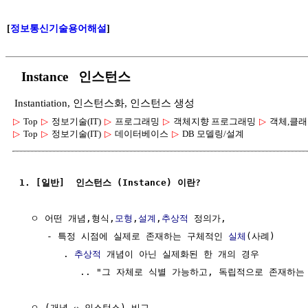
[
정보통신기술용어해설
]
Instance 인스턴스
Instantiation, 인스턴스화, 인스턴스 생성
▷
Top
▷
정보기술(IT)
▷
프로그래밍
▷
객체지향 프로그래밍
▷
객체,클래
▷
Top
▷
정보기술(IT)
▷
데이터베이스
▷
DB 모델링/설계
1. [일반]  인스턴스 (Instance) 이란?
  ㅇ 어떤 개념,형식,
모형
,
설계
,
추상적
 정의가, 

     - 특정 시점에 실제로 존재하는 구체적인 
실체
(사례)

        . 
추상적
 개념이 아닌 실제화된 한 개의 경우

           .. "그 자체로 식별 가능하고, 독립적으로 존재하는 
  ㅇ (개념 ↔ 인스턴스) 비교
