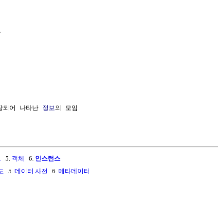


장되어 나타난 
정보
의 모임

드
5.
객체
6.
인스턴스
도
5.
데이터 사전
6.
메타데이터