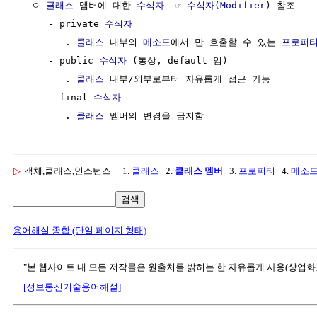
  ㅇ 
클래스
 멤버에 대한 
수식자
  ☞ 
수식자
(
Modifier
) 참조

     - private 
수식자
        . 
클래스
 내부의 
메소드
에서 만 호출할 수 있는 
프로퍼
     - public 
수식자
 (통상, default 임)

        . 
클래스
 내부/외부로부터 자유롭게 접근 가능

     - final 
수식자
        . 
클래스
▷
객체,클래스,인스턴스
1.
클래스
2.
클래스 멤버
3.
프로퍼티
4.
메소
검색
용어해설 종합 (단일 페이지 형태)
"본 웹사이트 내 모든 저작물은 원출처를 밝히는 한 자유롭게 사용(상업화
[정보통신기술용어해설]