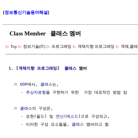
[
정보통신기술용어해설
]
Class Member 클래스 멤버
▷
Top
▷
정보기술(IT)
▷
프로그래밍
▷
객체지향 프로그래밍
▷
객체,클래
1. [
객체지향 프로그래밍
]  
클래스
 멤버
  ㅇ 
OOP
에서, 
클래스
는, 

     - 
추상자료형
을 구현하기 위한  가장 대표적인 방법 임

  ㅇ 
클래스
의 구성은,

     - 표현(필드) 및 
연산
(
메소드
)으로 구성되고,

     - 이러한 구성 요소들을, 
클래스
 멤버라고 함
