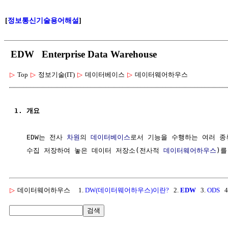
[
정보통신기술용어해설
]
EDW Enterprise Data Warehouse
▷
Top
▷
정보기술(IT)
▷
데이터베이스
▷
데이터웨어하우스
1. 개요
   EDW는 전사 
차원
의 
데이터베이스
로서 기능을 수행하는 여러 종
   수집 저장하여 놓은 데이터 저장소(전사적 
데이터웨어하우스
▷
데이터웨어하우스
1.
DW(데이터웨어하우스)이란?
2.
EDW
3.
ODS
4
검색