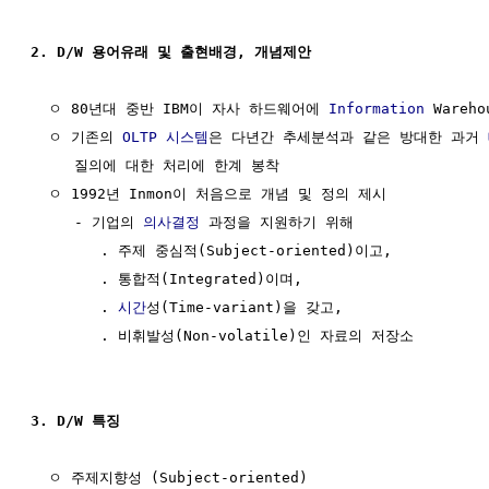
2. D/W 용어유래 및 출현배경, 개념제안
  ㅇ 80년대 중반 IBM이 자사 하드웨어에 
Information
 Wareh
  ㅇ 기존의 
OLTP
시스템
은 다년간 추세분석과 같은 방대한 과거 
     질의에 대한 처리에 한계 봉착

  ㅇ 1992년 Inmon이 처음으로 개념 및 정의 제시

     - 기업의 
의사결정
 과정을 지원하기 위해

        . 주제 중심적(Subject-oriented)이고,

        . 통합적(Integrated)이며, 

        . 
시간
성(Time-variant)을 갖고,

        . 비휘발성(Non-volatile)인 자료의 저장소

3. D/W 특징
  ㅇ 주제지향성 (Subject-oriented)
