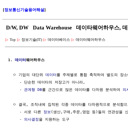
[
정보통신기술용어해설
]
D/W, DW Data Warehouse 데이타웨어하우스
▷
Top
▷
정보기술(IT)
▷
데이터베이스
▷
데이터웨어하우스
1. 
데이터
웨어하우스
  ㅇ 기업의 대단위 
데이터
를 주제별로 통합 축적하여 별도의 장소에
     - 단순한 데이타의 저장고가 아니라, 

     - 
관계형 DB
를 근간으로 많은 데이타를 다차원 분석하여 
의
  ㅇ 결국, 조직내에 집적된 각종 데이타를 다차원적으로 분석함으로
     - 서로 다른 
정보
(생산,구매,주문,영업 등)들의 연관성을 신
     - 
의사결정
을 지원하는 도구
