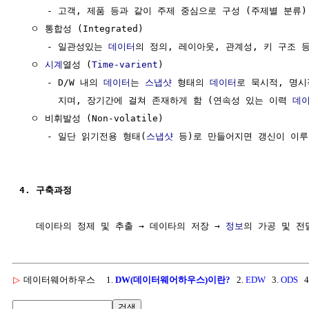
     - 고객, 제품 등과 같이 주제 중심으로 구성 (주제별 분류)

  ㅇ 통합성 (Integrated)

     - 일관성있는 
데이터
의 정의, 레이아웃, 관계성, 키 구조 등
  ㅇ 
시계
열성 (
Time-varient
) 

     - D/W 내의 
데이터
는 
스냅샷
 형태의 
데이터
로 묵시적, 명시
       지며, 장기간에 걸쳐 존재하게 함 (연속성 있는 이력 
데
  ㅇ 비휘발성 (Non-volatile)

     - 일단 읽기전용 형태(
스냅샷
 등)로 만들어지면 갱신이 이루
4. 구축과정
   데이타의 정제 및 추출 → 데이타의 저장 → 
정보
▷
데이터웨어하우스
1.
DW(데이터웨어하우스)이란?
2.
EDW
3.
ODS
4
검색