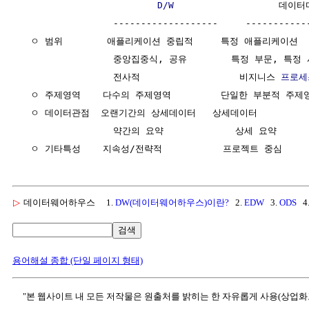
D/W
                   데이터
                 -------------------     ------------
  ㅇ 범위        애플리케이션 중립적     특정 애플리케이션 

                 중앙집중식, 공유        특정 부문, 특정
                 전사적                  비지니스 
프로세
  ㅇ 주제영역    다수의 주제영역         단일한 부분적 주제영
  ㅇ 데이터관점  오랜기간의 상세데이터   상세데이터

                 약간의 요약             상세 요약

▷
데이터웨어하우스
1.
DW(데이터웨어하우스)이란?
2.
EDW
3.
ODS
4
검색
용어해설 종합 (단일 페이지 형태)
"본 웹사이트 내 모든 저작물은 원출처를 밝히는 한 자유롭게 사용(상업화