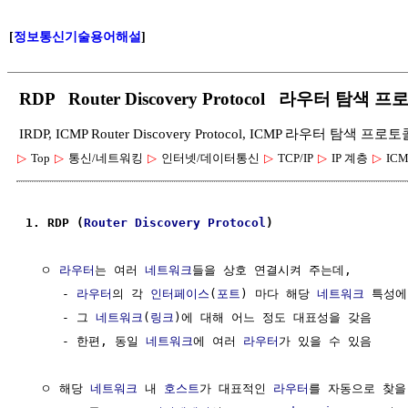
[
정보통신기술용어해설
]
RDP Router Discovery Protocol 라우터 탐색 
IRDP, ICMP Router Discovery Protocol, ICMP 라우터 탐색
▷
Top
▷
통신/네트워킹
▷
인터넷/데이터통신
▷
TCP/IP
▷
IP 계층
▷
ICM
1. RDP (
Router
Discovery Protocol
)
  ㅇ 
라우터
는 여러 
네트워크
들을 상호 연결시켜 주는데, 

     - 
라우터
의 각 
인터페이스
(
포트
) 마다 해당 
네트워크
 특성에
     - 그 
네트워크
(
링크
)에 대해 어느 정도 대표성을 갖음 

     - 한편, 동일 
네트워크
에 여러 
라우터
가 있을 수 있음

  ㅇ 해당 
네트워크
 내 
호스트
가 대표적인 
라우터
를 자동으로 찾을