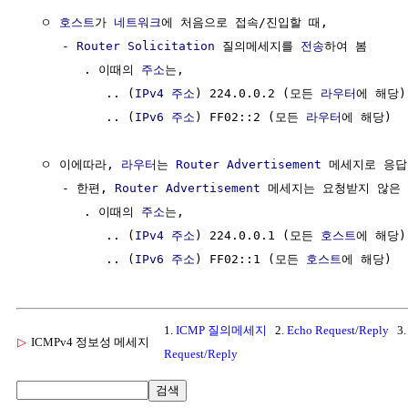
  ㅇ 
호스트
가 
네트워크
에 처음으로 접속/진입할 때,

     - 
Router Solicitation
 질의메세지를 
전송
하여 봄

        . 이때의 
주소
는,

           .. (
IPv4 주소
) 224.0.0.2 (모든 
라우터
에 해당)

           .. (
IPv6 주소
) FF02::2 (모든 
라우터
에 해당)

  ㅇ 이에따라, 
라우터
는 
Router Advertisement
 메세지로 응답

     - 한편, 
Router Advertisement
 메세지는 요청받지 않은
        . 이때의 
주소
는,

           .. (
IPv4 주소
) 224.0.0.1 (모든 
호스트
에 해당)

           .. (
IPv6 주소
) FF02::1 (모든 
호스트
1.
ICMP 질의메세지
2.
Echo Request/Reply
3
▷
ICMPv4 정보성 메세지
Request/Reply
검색