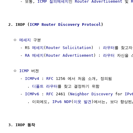
     - 보통, 
ICMP 질의메세지
인 
Router Advertisement
 및 
2. IRDP (
ICMP
Router
Discovery Protocol
)
  ㅇ 
메세지
 구분

     - RS 
메세지
(
Router Solicitation
)  : 
라우터
를 찾고자
     - 
RA 메세지
(
Router Advertisement
) : 
라우터
 자신을 
  ㅇ 
ICMP
 버젼

     - 
ICMPv4
 : 
RFC
 1256 에서 처음 소개, 정의됨

        . 
디폴트 라우터
를 찾고 결정하기 위함

     - 
ICMPv6
 : 
RFC
 2461 (
Neighbor Discovery
 for 
IPv
        . 이외에도, 
IPv6 NDP
(
이웃 발견
)에서는, 보다 향상된
3. IRDP 동작