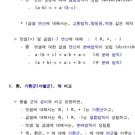
        .  (a·b)·c = a·(b·c)

     * (곱셈 
연산
에 대해서는, 
교환법칙
,
항등원
,
역원
 같은 제약 
  ㅇ 덧셈(+) 및 곱셈(·) 
연산
에 대해  :  ( R, +, · )

     - ⑧  덧셈에 대한 곱셈 
연산
의 
분배법칙
이 성립 (distribu
        .  a·(b + c) = a·b + a·c   (좌 
분배 법칙
)

        .  (a + b)·c = a·c + b·c   (우 
분배 법칙
)

3. 환, 
가환군
(
아벨군
), 
체
 비교
  ㅇ 환을 
군
의 
공리
와 비교 표현하면,

     - 덧셈에 대해서는 즉, ( R, + )는 
가환군
이고,

     - 곱셈에 대해서는 즉, ( R, ·)는 
결합법칙
이 성립하고,

     - 덧셈 및 곱셈에 대해서는, 
분배법칙
이 성립함

     * 즉, 환은, + 에 대해 
가환군
, · 에 대해 
반군
을 이루는 