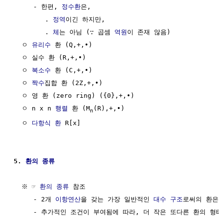
     - 한편, 
정수환
은,

        . 
정역
이긴 하지만,

        . 
체
는 아님 (∵ 곱셈 
역원
이 존재 않음)

  ㅇ 
유리수
 환 (Q,+,∙)

  ㅇ 실수 환 (R,+,∙)

  ㅇ 
복소수
 환 (C,+,∙)

  ㅇ 
짝수
집합 환 (2Z,+,∙)

  ㅇ 영 환 (zero ring) ({0},+,∙)

  ㅇ n x n 
행렬
 환 (M
(R),+,∙)

n
  ㅇ 
다항식 환
 R[x]

5. 
환의 종류
  ※ ☞ 
환의 종류
 참조

     - 2개 
이항연산
을 갖는 가장 일반적인 
대수 구조
로써의 환은,
     - 추가적인 조건이 부여됨에 따라, 더 작은 또다른 환의 형