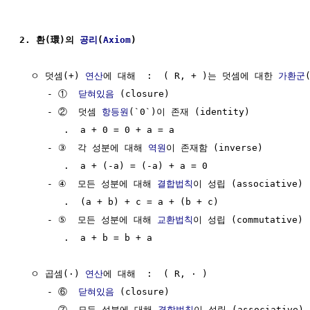
2. 환(環)의 
공리
(
Axiom
)
  ㅇ 덧셈(+) 
연산
에 대해  :  ( R, + )는 덧셈에 대한 
가환군
     - ①  
닫혀있음
 (closure)

     - ②  덧셈 
항등원
(`0`)이 존재 (identity)

        .  a + 0 = 0 + a = a

     - ③  각 성분에 대해 
역원
이 존재함 (inverse)

        .  a + (-a) = (-a) + a = 0

     - ④  모든 성분에 대해 
결합법칙
이 성립 (associative)

        .  (a + b) + c = a + (b + c)

     - ⑤  모든 성분에 대해 
교환법칙
이 성립 (commutative)

        .  a + b = b + a

  ㅇ 곱셈(·) 
연산
에 대해  :  ( R, · )

     - ⑥  
닫혀있음
 (closure)

     - ⑦  모든 성분에 대해 
결합법칙
이 성립 (associative)
