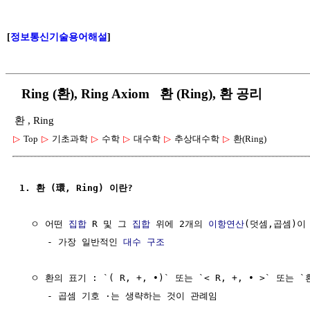
[
정보통신기술용어해설
]
Ring (환), Ring Axiom 환 (Ring), 환 공리
환 , Ring
▷
Top
▷
기초과학
▷
수학
▷
대수학
▷
추상대수학
▷
환(Ring)
1. 환 (環, Ring) 이란?
  ㅇ 어떤 
집합
 R 및 그 
집합
 위에 2개의 
이항연산
(덧셈,곱셈)이 
     - 가장 일반적인 
대수 구조
  ㅇ 환의 표기 : `( R, +, ∙)` 또는 `< R, +, ∙ >` 또는 `환
     - 곱셈 기호 ·는 생략하는 것이 관례임
