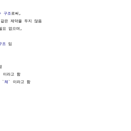
수 구조
로써, 

 같은 제약을 두지 않음

필요 없으며,

구조
 임



` 이라고 함

 `
체
` 이라고 함
