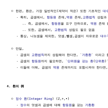
  ㅇ 한편, 환은, 가장 일반적인(제약이 적은) 또한 기초적인 
대
     - 특히, 곱셈에서, 
항등원
 존재,
역원
 존재,
교환법칙
 성립과
        .. 즉, 곱셈에서, 
항등원
을 요구 안하므로, 
역원
 존재 
        .. 또한, 곱셈에서, 
교환법칙
 성립도 필요 없음

     - 통상, 나눗셈을 제외한, 덧셈,뺄셈,곱셈이 자유로운 
대수
  ㅇ 만일, 

     - 곱셈의 
교환법칙
까지 성립해야 한다면, `
가환환
` 이라고 함
     - 곱셈의 
항등원
까지 필요하면, `
단위원을 갖는 환
(
단위환
)
     - 이들에 더해, 곱셈의 
역원
 존재까지도 포함시켜야 한다면,
4. 환의 例 
  ㅇ 
정수 환
(
Integer Ring
) (Z,+,∙)

     - 
정수
의 덧셈과 곱셈에 대해 
항등원
을 갖는 
가환환