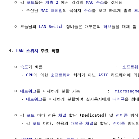
  ㅇ 각 
포트
들은 
계층 2
 에서 각각의 
MAC 주소
를 갖게됨

     - 수신된 
MAC 프레임
의 목적지 
주소
를 보고 빠르게 출력 
포
  ㅇ 오늘날의 
LAN
Switch
 장비들은 대부분의 
허브
들을 대체 함

4. 
LAN
스위치
 주요 특징
  ㅇ 
속도
가 빠름                             :  
소프트웨
     - 
CPU
에 의한 
소프트웨어
 처리가 아닌 
ASIC
 하드웨어에 의
  ㅇ 
네트워크
를 미세하게 분할 가능           :  
Microsegm
     - 
네트워크
를 미세하게 분할하여 실사용자에게 
대역폭
을 최대
  ㅇ 각 
포트
 마다 전용 
채널
 할당 (Dedicated) 및 
전이중
 방식
     - 각 
포트
 마다, 전용의 
대역폭
채널
을 할당, 
전이중
 방식의