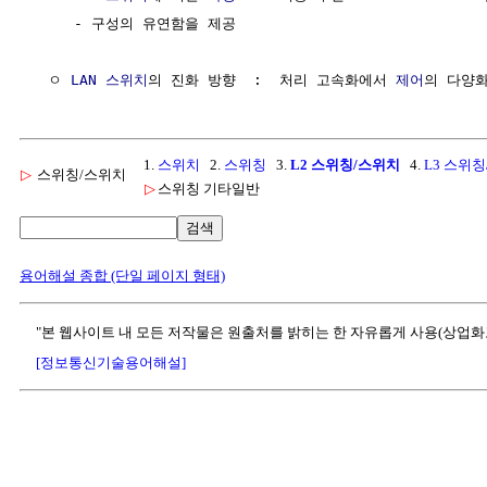
     - 구성의 유연함을 제공

  ㅇ 
LAN
스위치
의 진화 방향  :  처리 고속화에서 
제어
1.
스위치
2.
스위칭
3.
L2 스위칭/스위치
4.
L3 스위
▷
스위칭/스위치
▷
스위칭 기타일반
검색
용어해설 종합 (단일 페이지 형태)
"본 웹사이트 내 모든 저작물은 원출처를 밝히는 한 자유롭게 사용(상업화
[정보통신기술용어해설]