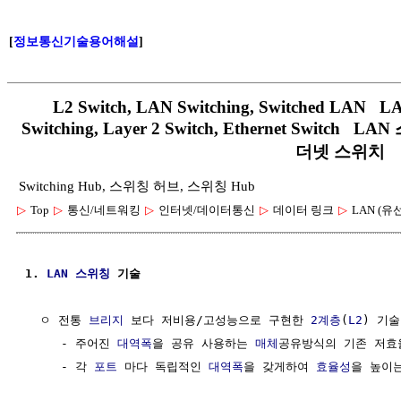
[
정보통신기술용어해설
]
L2 Switch, LAN Switching, Switched LAN LA
Switching, Layer 2 Switch, Ethernet Switc
더넷 스위치
Switching Hub, 스위칭 허브, 스위칭 Hub
▷
Top
▷
통신/네트워킹
▷
인터넷/데이터통신
▷
데이터 링크
▷
LAN (유
1. 
LAN
스위칭
 기술
  ㅇ 전통 
브리지
 보다 저비용/고성능으로 구현한 
2계층
(
L2
) 기술

     - 주어진 
대역폭
을 공유 사용하는 
매체
공유방식의 기존 저효
     - 각 
포트
 마다 독립적인 
대역폭
을 갖게하여 
효율성
을 높이는