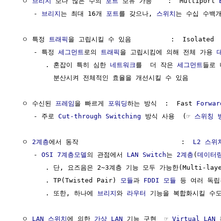
  ㅇ 
브리지
 보다 많은 수의 
포트
 보유 가능    :  Multiport 
     - 
브리지
는 최대 16개 
포트
를 갖으나, 
스위치
는 수십 수백개
  ㅇ 특정 
트래픽
을 고립시킬 수 있음          :  Isolated

     - 특정 
세그먼트
로의 
트래픽
을 고립시킴에 의해 전체 가용 
        . 혼잡이 특히 심한 
네트워크
를  더 작은 
세그먼트
들로 
          분산시켜 전체적인 효율을 개선시킬 수 있음

  ㅇ 수신된 
프레임
을 빠르게 
포워딩
하는 방식  :  Fast 
Forwar
     - 주로 
Cut-through Switching
 방식 사용  (☞ 
스위칭 
  ㅇ 
2계층
에서 동작                          :  
L2
스위
     - 
OSI 7계층모델
의 관점에서 
LAN
Switch
는 
2계층
(
데이터
        . 단, 요즈음은 2~3계층 기능 모두 가능한(Multi-lay
        . TP(Twisted Pair) 
모듈
과 
FDDI
모듈
 등 여러 독립
        . 또한, 하나에 
브리지
와 
라우터
 기능을 복합화시킬 수도
  ㅇ 
LAN
스위치
에 의한 
가상 LAN
 기능 구현  ☞ 
Virtual LAN
 