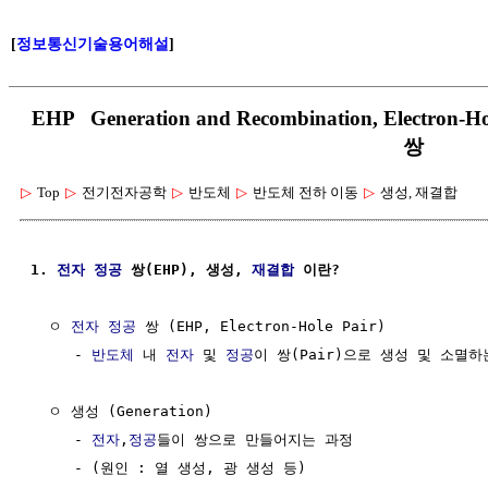
[
정보통신기술용어해설
]
EHP Generation and Recombination, Electr
쌍
▷
Top
▷
전기전자공학
▷
반도체
▷
반도체 전하 이동
▷
생성, 재결합
1. 
전자
정공
 쌍(EHP), 생성, 
재결합
 이란?
  ㅇ 
전자
정공
 쌍 (EHP, Electron-Hole Pair)

     - 
반도체
 내 
전자
 및 
정공
이 쌍(Pair)으로 생성 및 소멸하
  ㅇ 생성 (Generation)

     - 
전자
,
정공
들이 쌍으로 만들어지는 과정

     - (원인 : 열 생성, 광 생성 등)
