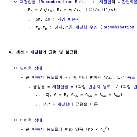
  ㅇ 
재결합률
 (
Recombination Rate
)  :  
재결합
의 
시간변화
     -  R
 = Δn/τ
, R
 = Δp/τ
  [(개/㎥)(1/s)]

n
n
p
p
        .  Δn, Δp : 
과잉 반송자
        .  τ
,τ
 : 
전자
,
정공
재결합 수명
 (
Recombination 
n
p
4. 생성과 
재결합
의 균형 및 불균형
  ㅇ 
열평형 상태
     - 순 
반송자 농도
들이 
시간
에 따라 변하지 않고, 일정 
농도
        . 생성률 = 
재결합률
 = (과잉 
반송자 농도
) / (
과잉 
           .. (즉, G = R, G
 = G
 = R
 = R
)

no
po
no
no
           .. 생성과 
재결합
이 균형을 이룸 

  ㅇ 비평형 
상태
2
     - 순 
반송자 농도
들에 변화 있음 (np ≠ n
)

i