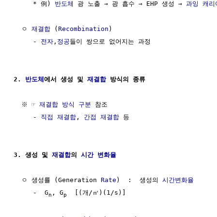
     * 例) 
반도체
 광 노출 → 광 흡수 → EHP 생성 → 
과잉 캐리
  ㅇ 
재결합
 (
Recombination
)

     - 
전자
,
정공
들이 쌍으로 없어지는 과정

2. 
반도체
에서 생성 및 
재결합
 방식의 종류
  ※ ☞ 
재결합 방식 구분
 참조

     - 
직접 재결합
, 
간접 재결합
 등

3. 생성 및 
재결합
의 
시간 변화율
  ㅇ 생성률 (Generation 
Rate
)  :  생성의 
시간변화율
     -  G
, G
  [(개/㎥)(1/s)]

n
p