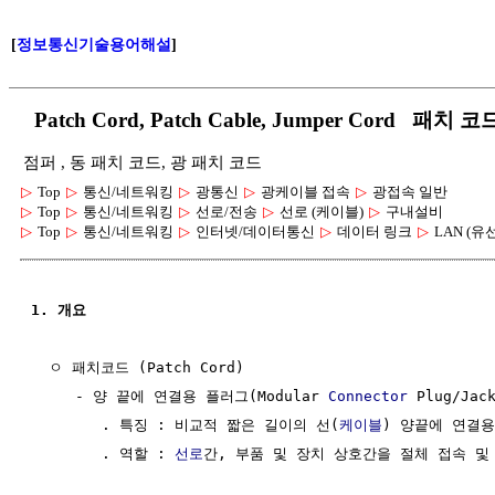
[
정보통신기술용어해설
]
Patch Cord, Patch Cable, Jumper Cord 패치
점퍼 , 동 패치 코드, 광 패치 코드
▷
Top
▷
통신/네트워킹
▷
광통신
▷
광케이블 접속
▷
광접속 일반
▷
Top
▷
통신/네트워킹
▷
선로/전송
▷
선로 (케이블)
▷
구내설비
▷
Top
▷
통신/네트워킹
▷
인터넷/데이터통신
▷
데이터 링크
▷
LAN (유
1. 개요
  ㅇ 패치코드 (Patch Cord)

     - 양 끝에 연결용 플러그(Modular 
Connector
 Plug/J
        . 특징 : 비교적 짧은 길이의 선(
케이블
) 양끝에 연결용
        . 역할 : 
선로
간, 부품 및 장치 상호간을 절체 접속 및