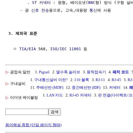
        . 
ST 커넥터
 : 원형, 베이요넷(
BNC
형) 방식 (구형 설비
     - 광 
신호
전송
용으로, 고속,대용량 
통신
에 사용

3. 제외국 표준 
  ㅇ 
TIA/EIA
 568, 
ISO/IEC 11801
▷
광접속 일반
1.
Pigtail
2.
열수축 슬리브
3.
융착접속기
4.
패치 코드
5
1.
구내통신설비 이란?
2.
110 블록
3.
RJ-11
4.
RJ-45
5.
RJ
▷
구내설비
11.
주배선반 (MDF)
12.
중간배선반 (IDF)
13.
커넥터
14.
패
1.
LAN 카드
2.
RJ-45 커넥터
3.
핀 연결(다이렉트/크
▷
이더넷 케이블링
검색
용어해설 종합 (단일 페이지 형태)