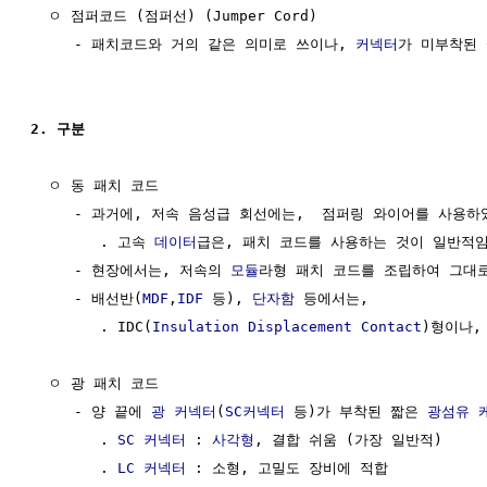
  ㅇ 점퍼코드 (점퍼선) (Jumper Cord)

     - 패치코드와 거의 같은 의미로 쓰이나, 
커넥터
가 미부착된 
2. 구분
  ㅇ 동 패치 코드

     - 과거에, 저속 음성급 회선에는,  점퍼링 와이어를 사용하였
        . 고속 
데이터
급은, 패치 코드를 사용하는 것이 일반적임
     - 현장에서는, 저속의 
모듈
라형 패치 코드를 조립하여 그대로
     - 배선반(
MDF
,
IDF
 등), 
단자함
 등에서는, 

        . IDC(
Insulation Displacement Contact
)형이나,
  ㅇ 광 패치 코드

     - 양 끝에 
광 커넥터
(
SC커넥터
 등)가 부착된 짧은 
광섬유
        . 
SC 커넥터
 : 
사각형
, 결합 쉬움 (가장 일반적)

        . 
LC 커넥터
 : 소형, 고밀도 장비에 적합
