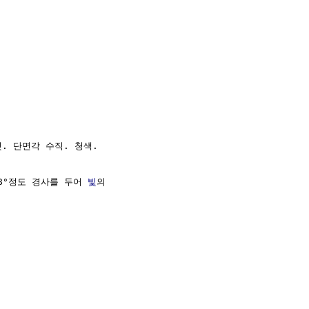
. 단면각 수직. 청색.

8°정도 경사를 두어 
빛
의
