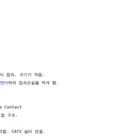
식 접속. 크기가 작음.

연마
하여 접속손실을 적게 함.

e Contact

캡 구조. 

적합. 
CATV
 설비 연결.
