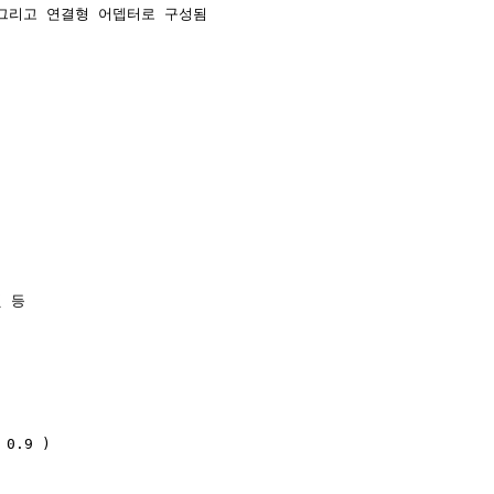
 그리고 연결형 어뎁터로 구성됨

 등

0.9 )
