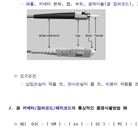
     - 
페룰
, 
커넥터
 본체, 캡, 
부트
, 
광케이블
(광 
점퍼코드
),
  ㅇ 요구조건

     - 
삽입손실
이 작을 것, 
반사손실
이 클 것, 
비용
이 저렴할 것
2. 광 
커넥터
/
점퍼코드
/
패치코드
의 통상적인 품명식별방법 例
  ㅇ 例)  OJC - ( SM ) - ( xx ) - ( SC ) - ( PC ) - ( 