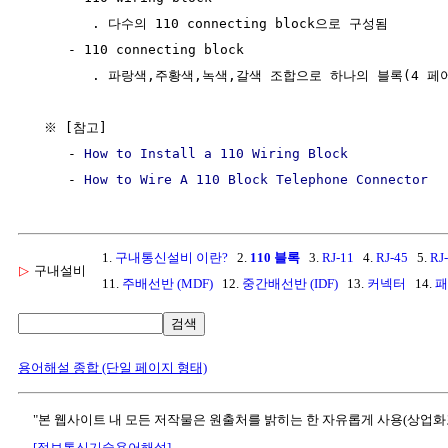
        . 다수의 110 connecting block으로 구성됨

     - 110 connecting block

        . 파랑색,주황색,녹색,갈색 조합으로 하나의 블록(4 페어
  ※ [참고]

     - 
How to Install a 110 Wiring Block
     - 
How to Wire A 110 Block Telephone Connector
1.
구내통신설비 이란?
2.
110 블록
3.
RJ-11
4.
RJ-45
5.
RJ
▷
구내설비
11.
주배선반 (MDF)
12.
중간배선반 (IDF)
13.
커넥터
14.
패
검색
용어해설 종합 (단일 페이지 형태)
"본 웹사이트 내 모든 저작물은 원출처를 밝히는 한 자유롭게 사용(상업화
[정보통신기술용어해설]