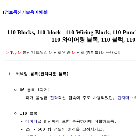
[
정보통신기술용어해설
]
110 Blocks, 110-block 110 Wiring Block, 110 Punc
110 와이어링 블록, 110 블럭, 1
▷
Top
▷
통신/네트워킹
▷
선로/전송
▷
선로 (케이블)
▷
구내설비
1. 커넥팅 블록(펀치다운 블록)
  ㅇ 66 블록 (과거)

     - 과거 음성급 
전화
회선 접속에 주로 사용되었던, 
단자대
 (
  ㅇ 110 블록

     - 
데이터
급 회선까지 포함 수용하기에 적합하도록,

     - 25 ~ 500 쌍 정도의 회선을 고정시키고,
