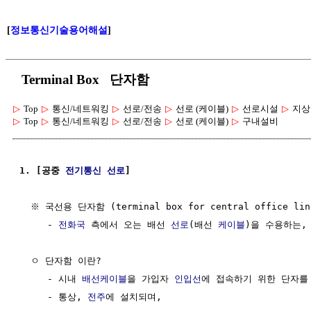
[
정보통신기술용어해설
]
Terminal Box 단자함
▷
Top
▷
통신/네트워킹
▷
선로/전송
▷
선로 (케이블)
▷
선로시설
▷
지상
▷
Top
▷
통신/네트워킹
▷
선로/전송
▷
선로 (케이블)
▷
구내설비
1. [공중 
전기통신
선로
] 
  ※ 국선용 단자함 (terminal box for central office lin
     - 
전화국
 측에서 오는 배선 
선로
(배선 
케이블
)을 수용하는,
  ㅇ 단자함 이란?

     - 시내 
배선케이블
을 가입자 
인입선
에 접속하기 위한 단자를 
     - 통상, 
전주
에 설치되며,
