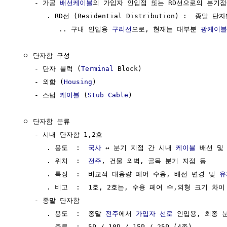
     - 가공 
배선케이블
의 가입자 인입점 또는 RD선으로의 분기점
        . RD선 (Residential Distribution) :  종말
           .. 구내 인입용 
구리선
으로, 현재는 대부분 
광케이블
  ㅇ 단자함 구성

     - 단자 블럭 (
Terminal
 Block)

     - 외함 (
Housing
)

     - 스텁 
케이블
 (
Stub
Cable
)

  ㅇ 단자함 분류

     - 시내 단자함 1,2호

        . 용도  :  
국사
 ↔ 분기 지점 간 시내 
케이블
 배선 및 
        . 위치  :  
전주
, 건물 외벽, 골목 분기 지점 등

        . 특징  :  비교적 대용량 페어 수용, 배선 변경 및 
유
        . 비고  :  1호, 2호는, 수용 페어 수,외형 크기 차이

     - 종말 단자함 

        . 용도  :  종말 
전주
에서 
가입자 선로
 인입용, 최종 분
        . 종류  :  5P / 10P / 15P / 25P (4종)
