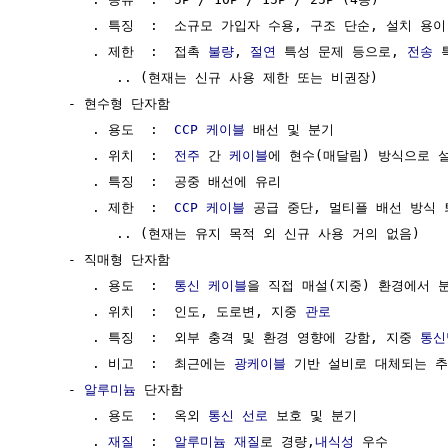
        . 특징  :  소규모 가입자 수용, 구조 단순, 설치 용이,
        . 제한  :  접촉 
불량
, 
절연
 특성 문제 등으로, 
전송
 
           .. (현재는 신규 사용 제한 또는 비권장)

     - 현수형 단자함 

        . 용도  :  
CCP 케이블
 배선 및 분기

        . 위치  :  
전주
 간 
케이블
에 현수(매달림) 방식으로 설
        . 특징  :  공중 배선에 유리

        . 제한  :  
CCP 케이블
 공급 중단, 멀티플 배선 방식 
           .. (현재는 유지 목적 외 신규 사용 거의 없음)

     - 직매형 단자함

        . 용도  :  
통신 케이블
을 직접 매설(지중) 환경에서 분
        . 위치  :  인도, 도로변, 지중 
관로
        . 특징  :  외부 충격 및 환경 영향에 강함, 지중 
통신
        . 비고  :  최근에는 
광케이블
 기반 설비로 대체되는 추
     - 
알루미늄
 단자함

        . 용도  :  옥외 
통신 선로
 보호 및 분기

        . 
재질
  :  
알루미늄
재질
로 경량,
내식성
 우수
