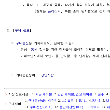
        . 특징  :  내구성 좋음, 장기간 옥외 설치에 적합, 
           .. (현재는 
플라스틱
, 복합 소재 단자함으로 점차 대
2. [
구내 선로
]
  ※ 
구내통신
용 기자재로써, 단자함 이란?

     - 통상, 
동선
 접속을 위한 단자들이 모아진 함체를 말하며,

     - 아파트단지에서 보면, 동 단자함, 층 단자함, 세대 단자함
  ※ 기타관련용어 : 
광단자함
▷
지상 선로시설
1.
가공 케이블
2.
인입 케이블, 인상 케이블
3.
전주
4.
1.
구내통신설비 이란?
2.
110 블록
3.
RJ-11
4.
RJ-45
5.
RJ
▷
구내설비
11.
주배선반 (MDF)
12.
중간배선반 (IDF)
13.
커넥터
14.
패