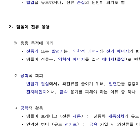
     - 
발열
을 유도하거나, 전류 
손실
의 원인이 되기도 함

2. 맴돌이 전류 응용
  ※ 응용 목적에 따라 

     - 
전동기
 또는 
발전기
는, 
역학적 에너지
와 
전기 에너지
의 변
     - 맴돌이 전류는, 
역학적 에너지
를 열적 
에너지
(
줄열
)로 변
  ㅇ 
공학
적 회피

     - 
변압기
철심
에서, 와전류를 줄이기 위해, 
절연
판을 층층이
     - 
전자레인지
에서, 
금속
 용기를 피해야 하는 이유 중 하나

  ㅇ 
공학
적 활용

     - 맴돌이 브레이크 (전류 
제동
) :  전동차 
제동장치
의 유도
     - 인덕션 히터 (유도 
전기로
) :  
금속
 가열 시 와전류를 이