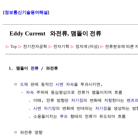
[
정보통신기술용어해설
]
Eddy Current 와전류, 맴돌이 전류
▷
Top
▷
전기전자공학
▷
전자기학
▷
정자계 (자성)
▷
전류분포에 따른 
1. 맴돌이 
전류
 / 와전류
  ㅇ 
도체
 판에 동적인 
시변
자속
을 투과시키면,

     - 
자속
 주위에 동심원상으로 전류가 맴돌이치며 흐름

        . 이때, 전류 방향은 
자기장
의 변화에 
저항
한다는 
렌츠의
        . 
시변 자기장
의 변화에 반대되는 
자기장
을 생성하는 방향
        . 소용돌이치는 
루프
 형태의 전류가 유도되어 흐름

  ㅇ 와전류 영향
