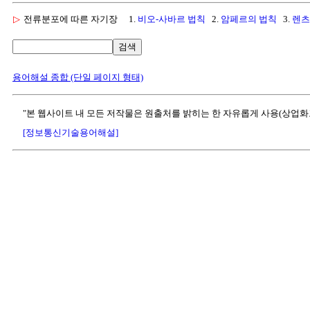
▷
전류분포에 따른 자기장
1.
비오-사바르 법칙
2.
암페르의 법칙
3.
렌츠
검색
용어해설 종합 (단일 페이지 형태)
"본 웹사이트 내 모든 저작물은 원출처를 밝히는 한 자유롭게 사용(상업화
[정보통신기술용어해설]