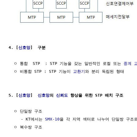
4. [
신호망
]  구분
  ㅇ 통합  STP  : STP 기능을 갖는 일반적인 로컬 또는 
중계 
  ㅇ 비통합 STP : STP 기능이 
교환기
와 분리 독립된 형태

5. [
신호망
]  
신호망
의 
신뢰도
 향상을 위한 STP 배치 구조
  ㅇ 단일쌍 구조

     - KT에서는 
SMX-10
을 각 지역 섹터로 나누어 단일쌍 구조로
  ㅇ 복수쌍 구조