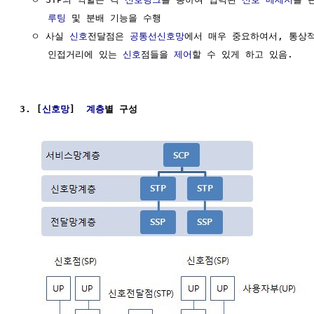
루팅
 및 분배 기능을 수행

  ㅇ 사실 
신호
전달점은 
공통선신호망
에서 매우 중요하여서, 통상적
     인접거리에 있는 
신호
점들을 
제어
할 수 있게 하고 있음.

3. [
신호망
]  
계층
별 구성