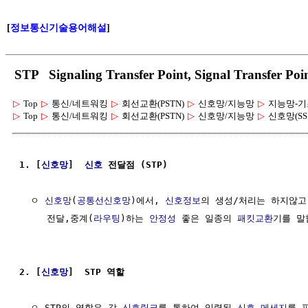
[
정보통신기술용어해설
]
STP Signaling Transfer Point, Signal Tran
▷
Top
▷
통신/네트워킹
▷
회선교환(PSTN)
▷
신호망/지능망
▷
지능망-기
▷
Top
▷
통신/네트워킹
▷
회선교환(PSTN)
▷
신호망/지능망
▷
신호망(SS
1. [
신호망
]  
신호
 전달점 (STP)
  ㅇ 
신호망
(
공통선신호망
)에서, 
신호정보
의 생성/처리는 하지않고
     전달,중계(
라우팅
)하는 
안정성
 좋은 일종의 
패킷교환
기를 말함
2. [
신호망
]  STP 역할
  ㅇ STP의 역할은 각 
신호링크
를 통하여 입력된 
신호
메세지
를 