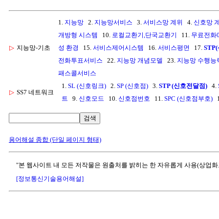
1.
지능망
2.
지능망서비스
3.
서비스망 계위
4.
신호망 
개방형 시스템
10.
로컬교환기,단국교환기
11.
무료전화0
▷
지능망-기초
성 환경
15.
서비스제어시스템
16.
서비스평면
17.
STP
전화투표서비스
22.
지능망 개념모델
23.
지능망 수행능
패스콜서비스
1.
SL (신호링크)
2.
SP (신호점)
3.
STP (신호전달점)
4.
▷
SS7 네트워크
트
9.
신호모드
10.
신호점번호
11.
SPC (신호점부호)
1
검색
용어해설 종합 (단일 페이지 형태)
"본 웹사이트 내 모든 저작물은 원출처를 밝히는 한 자유롭게 사용(상업화
[정보통신기술용어해설]