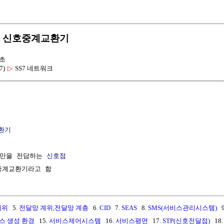
hange 신호중계교환기
초
7)
▷
SS7 네트워크
환기
만을 전담하는 
신호점
계위
5.
전달망 계위,전달망 계층
6.
CID
7.
SEAS
8.
SMS(서비스관리시스템)
9
스 생성 환경
15.
서비스제어시스템
16.
서비스평면
17.
STP(신호전달점)
18