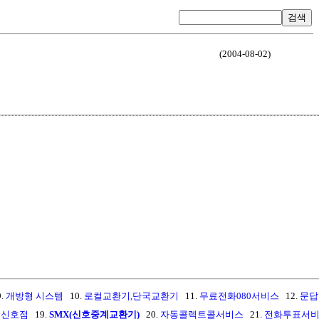
검색
(2004-08-02)
.
개방형 시스템
10.
로컬교환기,단국교환기
11.
무료전화080서비스
12.
문답
.
신호점
19.
SMX(신호중계교환기)
20.
자동콜렉트콜서비스
21.
전화투표서