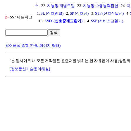
스
22.
지능망 개념모델
23.
지능망 수행능력집합
24.
지
1.
SL (신호링크)
2.
SP (신호점)
3.
STP (신호전달점)
4.
▷
SS7 네트워크
13.
SMX (신호중계교환기)
14.
SSP (서비스교환기)
검색
용어해설 종합 (단일 페이지 형태)
"본 웹사이트 내 모든 저작물은 원출처를 밝히는 한 자유롭게 사용(상업화
[정보통신기술용어해설]