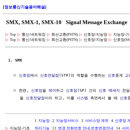
[
정보통신기술용어해설
]
SMX, SMX-1, SMX-10 Signal Message Exc
▷
Top
▷
통신/네트워킹
▷
회선교환(PSTN)
▷
신호망/지능망
▷
지능망-기
▷
Top
▷
통신/네트워킹
▷
회선교환(PSTN)
▷
신호망/지능망
▷
신호망(SS
1. SMX
  ㅇ 
신호망
에서 
신호전달점
(STP)의 역할을 수행하는 
신호
중계 
교
  ㅇ 한편, 
신호망
을 
제어
하고 
신호점
(SP) 간의 
신호
메세지
 전달
     을 
신호전달점
이라 하고, 이를 
시스템
 측면에서 볼 때 
신호
1.
지능망
2.
지능망서비스
3.
서비스망 계위
4.
신호망 
▷
지능망-기초
처리기능
13.
변경 전화번호 안내,번호변경안내
14.
서비