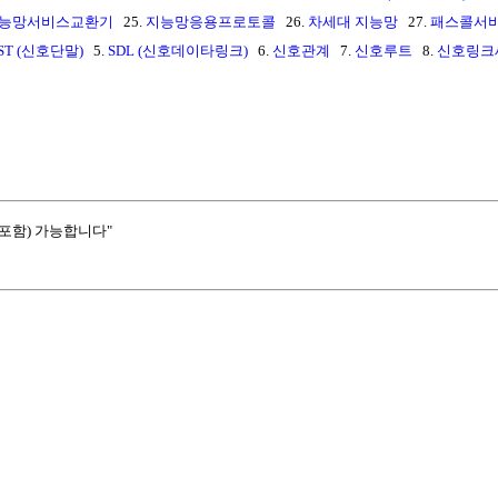
능망서비스교환기
25.
지능망응용프로토콜
26.
차세대 지능망
27.
패스콜서
ST (신호단말)
5.
SDL (신호데이타링크)
6.
신호관계
7.
신호루트
8.
신호링크
포함) 가능합니다"