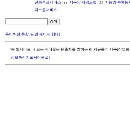
전화투표서비스
22.
지능망 개념모델
23.
지능망 수행능
패스콜서비스
검색
용어해설 종합 (단일 페이지 형태)
"본 웹사이트 내 모든 저작물은 원출처를 밝히는 한 자유롭게 사용(상업화
[정보통신기술용어해설]