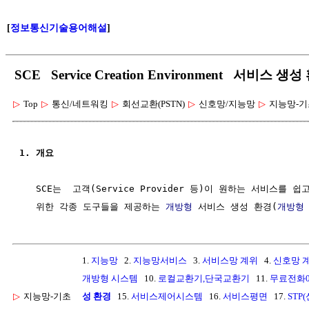
[
정보통신기술용어해설
]
SCE Service Creation Environment 서비스 생
▷
Top
▷
통신/네트워킹
▷
회선교환(PSTN)
▷
신호망/지능망
▷
지능망-기
1. 개요
   SCE는  고객(Service Provider 등)이 원하는 서비스를 쉽
   위한 각종 도구들을 제공하는 
개방형
 서비스 생성 환경(
개방형
1.
지능망
2.
지능망서비스
3.
서비스망 계위
4.
신호망 
개방형 시스템
10.
로컬교환기,단국교환기
11.
무료전화0
▷
지능망-기초
성 환경
15.
서비스제어시스템
16.
서비스평면
17.
STP