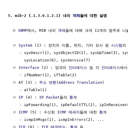
5. mib-2 {.1.3.6.1.2.1} 내의 
객체
들에 대한 설명
  ※ 
SNMP
에서, MIB 내의 
객체
들에 대해 크게 11개의 범주로 나눌
  ㅇ 
System
 (1) : 장치의 이름, 위치, 기타 묘사 등 
시스템
의
     - sysDescr(1), sysObjectID(2), sysUpTime(3), sys
       sysLocation(6), sysService(7)

  ㅇ 
Interface
 (2) : 망과의 
인터페이스
 및 각 
인터페이스
에서
     - ifNumber(1), ifTable(2)

  ㅇ AT (3) : 
주소 변환
(
Address Translation
)

     - atTable(1)

  ㅇ 
IP
 (4) : 
IP
Packet
들의 
통계
     - ipFowarding(1), ipDefaultTTL(2), ipInReceives(
  ㅇ 
ICMP
 (5) : 수신된 
ICMP 메세지
들에 대한 
통계
     - icmpInMsgs(1), icmpInErrors(2), ...

  ㅇ 
TCP
 (6) : 
TCP
매개변수
, 
통계
 등
