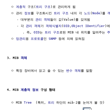
  ㅇ 
계층적
 구조(
트리 구조
)로 관리하게 됨

  ㅇ 관리 
정보
를 구조화시킨 
트리 구조
 내의 각 
노드
(
Node
)를 
     - 대부분의 
관리 객체
들이 값(Value)를 갖게됨

     - 각 
관리 객체
가 
객체식별자
(
OID
,
Object IDentifier
)에
        . 즉, 
OID
는 
트리 구조
로된 MIB 내 위치를 알려주는 
  ㅇ 
망관리
용 
프로토콜
인 
SNMP
 등에 의해 읽혀짐

3. MIB 
객체
  ㅇ 특정 장비에서 읽고 쓸 수 있는 
변수
객체
를 말함

4. MIB 
계층적
정보
 구성 형태
  ㅇ MIB 
Tree
  (특히, 
트리
 하단의 mib-2를 눈여겨 볼 것)
