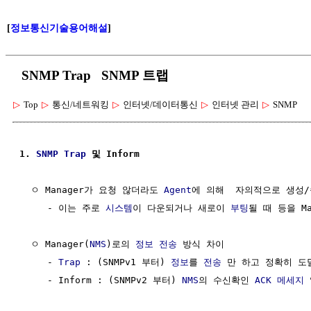
[
정보통신기술용어해설
]
SNMP Trap SNMP 트랩
▷
Top
▷
통신/네트워킹
▷
인터넷/데이터통신
▷
인터넷 관리
▷
SNMP
1. 
SNMP
Trap
 및 Inform
  ㅇ Manager가 요청 않더라도 
Agent
에 의해  자의적으로 생성
     - 이는 주로 
시스템
이 다운되거나 새로이 
부팅
될 때 등을 Ma
  ㅇ Manager(
NMS
)로의 
정보
전송
 방식 차이

     - 
Trap
 : (SNMPv1 부터) 
정보
를 
전송
 만 하고 정확히 도
     - Inform : (SNMPv2 부터) 
NMS
의 수신확인 
ACK
메세지