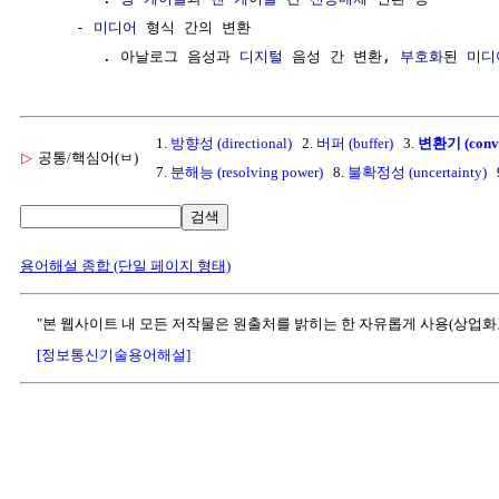
     - 
미디어
 형식 간의 변환                            
        . 아날로그 음성과 
디지털
 음성 간 변환, 
부호화
된 
미디
1.
방향성 (directional)
2.
버퍼 (buffer)
3.
변환기 (conve
▷
공통/핵심어(ㅂ)
7.
분해능 (resolving power)
8.
불확정성 (uncertainty)
9
검색
용어해설 종합 (단일 페이지 형태)
"본 웹사이트 내 모든 저작물은 원출처를 밝히는 한 자유롭게 사용(상업화
[정보통신기술용어해설]