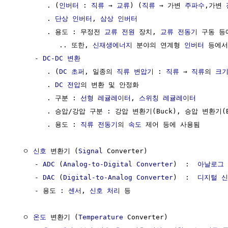
        . (
인버터
 : 
직류
 → 
교류
) (
직류
 → 가변 
주파수
,가변 
        . 
단상
인버터
, 
삼상
인버터
        . 용도 : 무정전 
교류
전원
 장치, 
교류 전동기
 구동 등
           .. 또한, 
신재생에너지
 분야의 연계형 
인버터
 등에서
     - 
DC-DC 변환
        . (
DC 초퍼
, 일종의 
직류 변압기
 : 
직류
 → 
직류
의 
크기
        . 
DC
전압
의 변환 및 안정화

        . 구분 : 
선형 레귤레이터
, 
스위칭 레귤레이터
        . 승압/강압 구분 : 강압 변환기(Buck), 승압 변환기(B
        . 용도 : 
직류 전동기
의 
속도
 제어 등에 사용됨

  ㅇ 
신호
 변환기 (
Signal
 Converter)

     - 
ADC
 (
Analog-to-Digital Converter
)  :  
아날로그
     - 
DAC
 (
Digital-to-Analog Converter
)  :  
디지털 
     - 용도 : 
센서
, 
신호 처리
 등

  ㅇ 
온도
 변환기 (
Temperature
 Converter)
