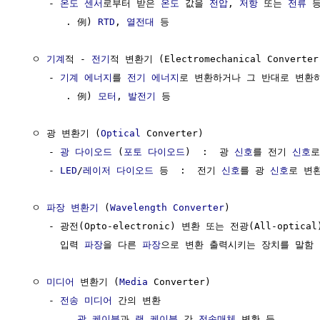
     - 
온도 센서
로부터 받은 
온도
 값을 
전압
, 
저항
 또는 
전류
 
        . 例) 
RTD
, 
열전대
 등

  ㅇ 
기계
적 - 
전기
적 변환기 (Electromechanical Converter
     - 
기계 에너지
를 
전기 에너지
로 변환하거나 그 반대로 변환하
        . 例) 
모터
, 
발전기
 등

  ㅇ 광 변환기 (
Optical
 Converter)                    
     - 
광 다이오드
 (
포토 다이오드
)  :  광 
신호
를 전기 
신호
로
     - 
LED
/
레이저 다이오드
 등  :  전기 
신호
를 광 
신호
로 변환
  ㅇ 
파장 변환기
 (
Wavelength Converter
)

     - 광전(Opto-electronic) 변환 또는 전광(All-optic
       입력 
파장
을 다른 
파장
으로 변환 출력시키는 장치를 말함

  ㅇ 
미디어
 변환기 (
Media
 Converter)                   
     - 
전송
미디어
 간의 변환 

        . 
광 케이블
과 
랜 케이블
 간 
전송매체
 변환 등
