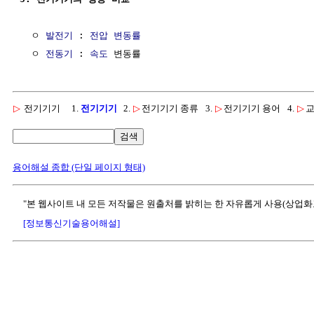
  ㅇ 
발전기
 : 
전압 변동률
  ㅇ 
전동기
 : 
속도
▷
전기기기
1.
전기기기
2.
▷
전기기기 종류
3.
▷
전기기기 용어
4.
▷
교
검색
용어해설 종합 (단일 페이지 형태)
"본 웹사이트 내 모든 저작물은 원출처를 밝히는 한 자유롭게 사용(상업화
[정보통신기술용어해설]