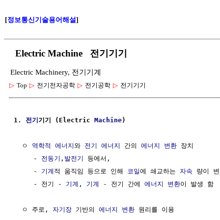
[
정보통신기술용어해설
]
Electric Machine 전기기기
Electric Machinery, 전기기계
▷
Top
▷
전기전자공학
▷
전기공학
▷
전기기기
1. 
전기
기기 (Electric 
Machine
)
  ㅇ 
역학적 에너지
와 
전기 에너지
 간의 
에너지 변환
 장치

     - 
전동기
,
발전기
 등에서, 

     - 
기계
적 움직임 등으로 인해 
코일
에 쇄교하는 
자속
 량이 변
     - 전기 - 
기계
, 
기계
 - 전기 간에 
에너지 변환
이 발생 함

  ㅇ 주로, 
자기장
 기반의 
에너지 변환
 원리를 이용
