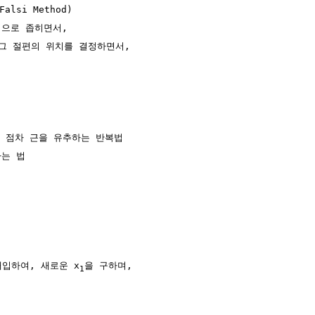
alsi Method)

으로 좁히면서,

그 절편의 위치를 결정하면서,

, 점차 근을 유추하는 반복법 

는 법

대입하여, 새로운 x
을 구하며,

1