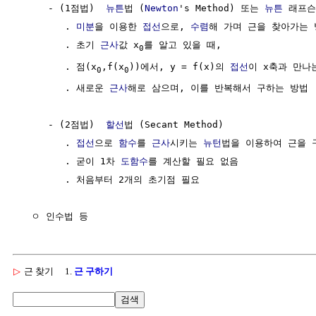
     - (1점법)  
뉴튼
법 (
Newton
's Method) 또는 
뉴튼
 래프슨 
        . 
미분
을 이용한 
접선
으로, 
수렴
해 가며 근을 찾아가는 
        . 초기 
근사
값 x
를 알고 있을 때, 

0
        . 점(x
,f(x
))에서, y = f(x)의 
접선
이 x축과 만나는
0
0
        . 새로운 
근사
해로 삼으며, 이를 반복해서 구하는 방법

     - (2점법)  
할선
법 (Secant Method)

        . 
접선
으로 
함수
를 
근사
시키는 
뉴턴
법을 이용하여 근을 구
        . 굳이 1차 
도함수
를 계산할 필요 없음

        . 처음부터 2개의 초기점 필요

▷
근 찾기
1.
근 구하기
검색