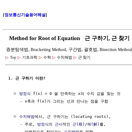
[
정보통신기술용어해설
]
Method for Root of Equation 근 구하기, 근 찾기
증분탐색법, Bracketing Method, 구간법, 괄호법, Bisection Meth
▷
Top
▷
기초과학
▷
수학
▷
수치해법
▷
근 찾기
1. 근 구하기 이란?
  ㅇ 
방정식
 f(x) = 0 을 만족하는 x의 수치 값을 찾는 것

     - x축과 f(x)가 그리는 선과 만나는 점을 구함

  ㅇ 
수치해법
에서, 근 구하기는 (locating roots),

     - 주로, 
방정식
의 
근사
적인 
근(根)
/
해(解)
를,

     - 반복적으로 찾아가는 
수치해법
을 말함
