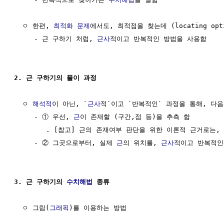
  ㅇ 한편, 
최적화 문제
에서도, 최적점을 찾는데 (locating optim
     - 근 구하기 처럼, 
근사
적이고 반복적인 방법을 사용함

2. 근 구하기의 풀이 과정
  ㅇ 
해석적
이 아닌, `
근사
적`이고 `반복적인` 과정을 통해, 다음
     - ① 우선, 
근
이 존재할 (구간,점 등)을 추측 함

        . [참고] 근의 존재여부 판단을 위한 이론적 근거로는, 
     - ② 그곳으로부터, 실제 
근
의 위치를, 
근사
적이고 반복적인 
3. 근 구하기의 
수치해법
 종류
  ㅇ 그림(
그래픽
)를 이용하는 방법
