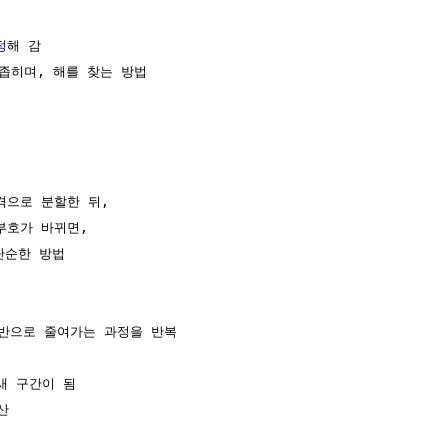
정
해 감

 좁히며, 해를 찾는 방법

격으로 분할한 뒤,

부호가 바뀌면,

단순한 방법

반으로 줄여가는 과정을 반복

 구간이 됨


