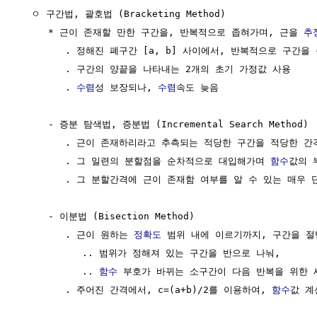
  ㅇ 구간법, 괄호법 (Bracketing Method) 

     * 근이 존재할 만한 구간을, 반복적으로 좁혀가며, 근을 
추
        . 정해진 폐구간 [a, b] 사이에서, 반복적으로 구간을
        . 구간의 양끝을 나타내는 2개의 초기 가정값 사용

        . 
수렴
성 보장되나, 
수렴
속도 늦음

     - 증분 탐색법, 증분법 (Incremental Search Method)

        . 근이 존재하리라고 추측되는 적당한 구간을 적당한 간
        . 그 일련의 분할점을 순차적으로 대입해가며 
함수
값의 
        . 그 분할간격에 근이 존재함 여부를 알 수 있는 매우 
     - 이분법 (Bisection Method) 

        . 근이 원하는 
정확도
 범위 내에 이르기까지, 구간을 절
           .. 범위가 정해져 있는 구간을 반으로 나눠, 

           .. 
함수
 부호가 바뀌는 소구간이 다음 반복을 위한 새
        . 주어진 간격에서, c=(a+b)/2를 이용하여, 
함수
값 계산