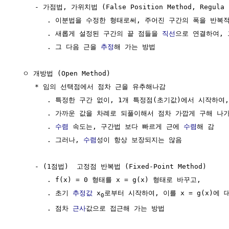
     - 가점법, 가위치법 (False Position Method, Regula F
        . 이분법을 수정한 형태로써, 주어진 구간의 폭을 반복적
        . 새롭게 설정된 구간의 끝 점들을 
직선
으로 연결하여, 
        . 그 다음 근을 
추정
해 가는 방법

  ㅇ 개방법 (Open Method) 

     * 임의 선택점에서 점차 근을 유추해나감

        . 특정한 구간 없이, 1개 특정점(초기값)에서 시작하여
        . 가까운 값을 차례로 되풀이해서 점차 가깝게 구해 나가
        . 
수렴
 속도는, 구간법 보다 빠르게 근에 
수렴
해 감

        . 그러나, 
수렴
성이 항상 보장되지는 않음

     - (1점법)  고정점 반복법 (Fixed-Point Method)

        . f(x) = 0 형태를 x = g(x) 형태로 바꾸고,

        . 초기 
추정값
 x
로부터 시작하여, 이를 x = g(x)에 
0
        . 점차 
근사
값으로 접근해 가는 방법
