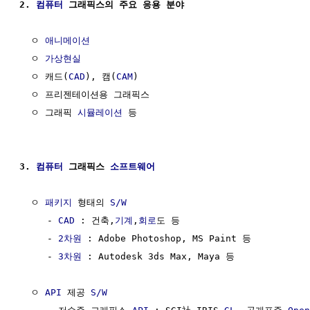
2. 
컴퓨터
 그래픽스의 주요 응용 분야
  ㅇ 
애니메이션
  ㅇ 
가상현실
  ㅇ 캐드(
CAD
), 캠(
CAM
)

  ㅇ 프리젠테이션용 그래픽스

  ㅇ 그래픽 
시뮬레이션
 등

3. 
컴퓨터
 그래픽스 
소프트웨어
  ㅇ 
패키지
 형태의 
S/W
     - 
CAD
 : 건축,
기계
,
회로
도 등

     - 
2차원
 : Adobe Photoshop, MS Paint 등

     - 
3차원
 : Autodesk 3ds Max, Maya 등

  ㅇ 
API
 제공 
S/W