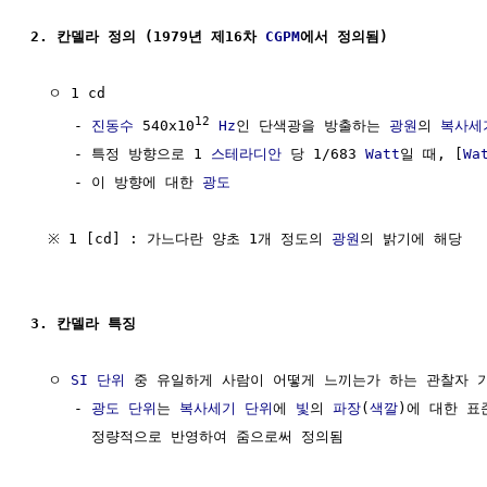
2. 칸델라 정의 (1979년 제16차 
CGPM
에서 정의됨)
  ㅇ 1 cd

12
     - 
진동수
 540x10
Hz
인 단색광을 방출하는 
광원
의 
복사세
     - 특정 방향으로 1 
스테라디안
 당 1/683 
Watt
일 때, [
Wa
     - 이 방향에 대한 
광도
  ※ 1 [cd] : 가느다란 양초 1개 정도의 
광원
의 밝기에 해당

3. 칸델라 특징
  ㅇ 
SI 단위
 중 유일하게 사람이 어떻게 느끼는가 하는 관찰자 
     - 
광도
단위
는 
복사세기
단위
에 
빛
의 
파장
(
색깔
)에 대한 표
       정량적으로 반영하여 줌으로써 정의됨
