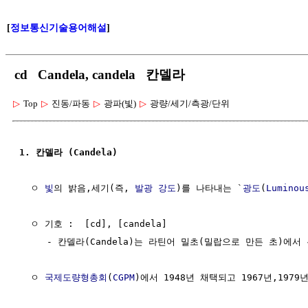
[
정보통신기술용어해설
]
cd Candela, candela 칸델라
▷
Top
▷
진동/파동
▷
광파(빛)
▷
광량/세기/측광/단위
1. 칸델라 (Candela)
  ㅇ 
빛
의 밝음,세기(즉, 
발광 강도
)를 나타내는 `
광도
(
Luminou
  ㅇ 기호 :  [cd], [candela] 

     - 칸델라(Candela)는 라틴어 밀초(밀랍으로 만든 초)에서 
  ㅇ 
국제도량형총회
(
CGPM
)에서 1948년 채택되고 1967년,1979년