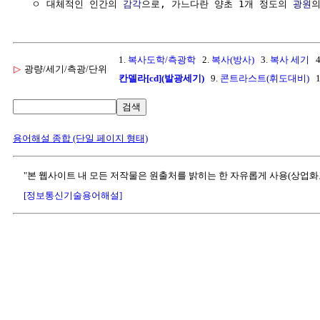
  ㅇ 대체적인 인간의 
감각
으로, 가느다란 양초 1개 정도의 
광원
1.
복사도학/측광학
2.
복사(방사)
3.
복사 세기
4
▷
광량/세기/측광/단위
칸델라[cd](발광세기)
9.
콘트라스트(휘도대비)
1
검색
용어해설 종합 (단일 페이지 형태)
"본 웹사이트 내 모든 저작물은 원출처를 밝히는 한 자유롭게 사용(상업화
[정보통신기술용어해설]