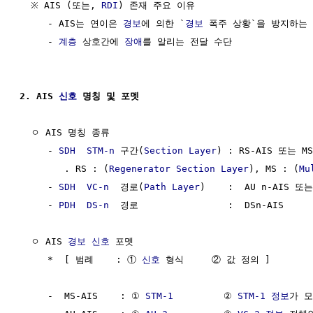
  ※ AIS (또는, 
RDI
) 존재 주요 이유

     - AIS는 연이은 
경보
에 의한 `
경보
 폭주 상황`을 방지하는 
     - 
계층
 상호간에 
장애
를 알리는 전달 수단

2. AIS 
신호
 명칭 및 포멧
  ㅇ AIS 명칭 종류

     - 
SDH
STM-n
 구간(
Section Layer
) : RS-AIS 또는 MS-
        . RS : (
Regenerator Section Layer
), MS : (
Mu
     - 
SDH
VC-n
  경로(
Path Layer
)    :  AU n-AIS 또는
     - 
PDH
DS-n
  경로                :  DSn-AIS 

  ㅇ AIS 
경보
신호
 포멧 

     *  [ 범례    : ① 
신호
 형식     ② 값 정의 ]

     -  MS-AIS    : ① 
STM-1
         ② 
STM-1
정보
가 모