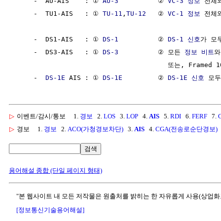
     -  AU-AIS    : ① 
AU-3
          ② 
VC-3
정보
 전체와
     -  TU1-AIS   : ① 
TU-11
,
TU-12
   ② 
VC-1
정보
 전체와
     -  DS1-AIS   : ① 
DS-1
          ② 
DS-1
신호
가 모두
     -  DS3-AIS   : ① 
DS-3
          ② 모든 
정보
비트
와
                                       또는, Framed 1
     -  
DS-1E
 AIS : ① 
DS-1E
         ② 
DS-1E
신호
 모두
▷
이벤트/감시/통보
1.
경보
2.
LOS
3.
LOP
4.
AIS
5.
RDI
6.
FERF
7.
▷
경보
1.
경보
2.
ACO(가청경보차단)
3.
AIS
4.
CGA(전송로순단경보)
검색
용어해설 종합 (단일 페이지 형태)
"본 웹사이트 내 모든 저작물은 원출처를 밝히는 한 자유롭게 사용(상업화
[정보통신기술용어해설]