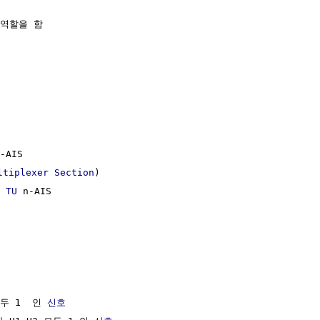
역할을 함

AIS

ltiplexer Section
)

 
TU
 n-AIS

두 1  인 
신호