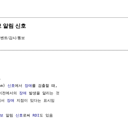
 경보 알림 신호
벤트/감시/통보


m) 
신호
에서 
장애
를 검출할 때, 

 이전에서의 
장애
 발생을 알리는 것

에서 
장애
 지점이 있다는 표시임

보
 알림 
신호
로써 
RDI
도 있음
