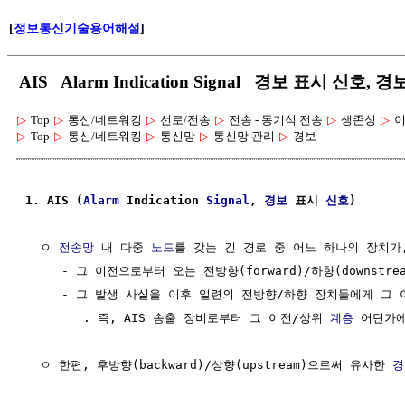
[
정보통신기술용어해설
]
AIS Alarm Indication Signal 경보 표시 신호,
▷
Top
▷
통신/네트워킹
▷
선로/전송
▷
전송 - 동기식 전송
▷
생존성
▷
이
▷
Top
▷
통신/네트워킹
▷
통신망
▷
통신망 관리
▷
경보
1. AIS (
Alarm
 Indication 
Signal
, 
경보
 표시 
신호
)
  ㅇ 
전송망
 내 다중 
노드
를 갖는 긴 경로 중 어느 하나의 장치가,
     - 그 이전으로부터 오는 전방향(forward)/하향(downstrea
     - 그 발생 사실을 이후 일련의 전방향/하향 장치들에게 그
        . 즉, AIS 송출 장비로부터 그 이전/상위 
계층
 어딘가
  ㅇ 한편, 후방향(backward)/상향(upstream)으로써 유사한 
경