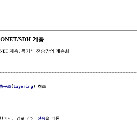
 SONET/SDH 계층
위, SONET 계층, 동기식 전송망의 계층화
층구조
(
Layering
) 참조
간)에서, 경로 상의 
전송
을 다룸
