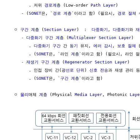
        . 저위 
경로계층
 (Low-order 
Path Layer
)

     - (
SONET
은, `
경로 계층
`이라고 함) (필요시, 
경로 절체
 
  ㅇ 
구간 계층
 (
Section Layer
)  :  
다중화기
, 
다중화기
와 
재
     - 
다중화기 구간 계층
 (
Multiplexer Section Layer
) 

        . 
다중화기 구간
 간 
동기
 유지, 
에러
감시
, 
보호 절체
 
        . (
SONET
은, `라인 
계층
`이라고 함) (필요시, 라인 절
     - 
재생기 구간 계층
 (
Regenerator Section Layer
)

        . 인접 장비 간(
광선로
단위
) 
신호
전송
과 재생 관리 등 
        . (
SONET
은, `
구간 계층
`이라고 함)

  ㅇ 
물리
매체 
계층
 (Physical 
Media
Layer
, Photonic 
Laye