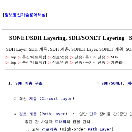
[
정보통신기술용어해설
]
SONET/SDH Layering, SDH/SONET Layering
SDH Layer, SDH 계위, SDH 계층, SONET Layer, SONET 계
▷
Top
▷
통신/네트워킹
▷
선로/전송
▷
전송 - 동기식 전송
▷
SONET
▷
Top
▷
통신/네트워킹
▷
선로/전송
▷
전송 - 동기식 전송
▷
계층화
1. 
SDH
계층 구조
                       ☞ 
SDH/SONET
, 
계
  ㅇ 회선 
계층
 (
Circuit
Layer
)

  ㅇ 
경로 계층
 (
Path Layer
)  :  양단 
단국
 장비들 간(종단 
     - 종단 간 사용자 
트래픽
의 전달 관리

        . 고위 
경로계층
 (High-order 
Path Layer
)
