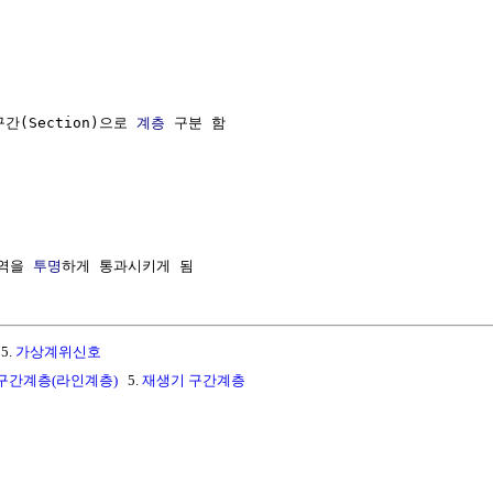
간(Section)으로 
계층
 구분 함

역을 
투명
5.
가상계위신호
구간계층(라인계층)
5.
재생기 구간계층