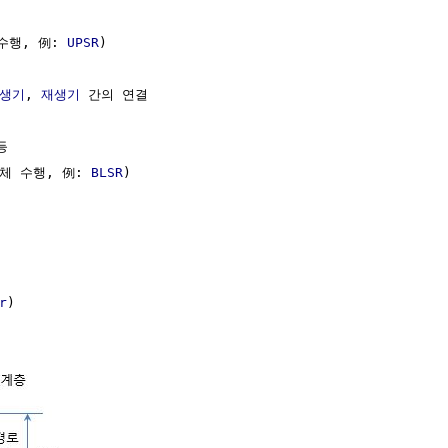
수행, 例: 
UPSR
)

생기
, 
재생기
 간의 연결

등

체 수행, 例: 
BLSR
)



r
)
