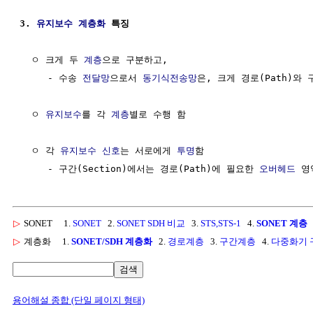
3. 
유지보수
계층화
 특징
  ㅇ 크게 두 
계층
으로 구분하고,

     - 수송 
전달망
으로서 
동기식전송망
은, 크게 경로(Path)와 구
  ㅇ 
유지보수
를 각 
계층
별로 수행 함

  ㅇ 각 
유지보수
신호
는 서로에게 
투명
함

     - 구간(Section)에서는 경로(Path)에 필요한 
오버헤드
 영
▷
SONET
1.
SONET
2.
SONET SDH 비교
3.
STS,STS-1
4.
SONET 계층
▷
계층화
1.
SONET/SDH 계층화
2.
경로계층
3.
구간계층
4.
다중화기 
검색
용어해설 종합 (단일 페이지 형태)