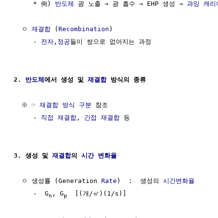
     * 例) 
반도체
 광 노출 → 광 흡수 → EHP 생성 → 
과잉 캐리
  ㅇ 
재결합
 (
Recombination
)

     - 
전자
,
정공
들이 쌍으로 없어지는 과정

2. 
반도체
에서 생성 및 
재결합
 방식의 종류
  ※ ☞ 
재결합 방식 구분
 참조

     - 
직접 재결합
, 
간접 재결합
 등

3. 생성 및 
재결합
의 
시간 변화율
  ㅇ 생성률 (Generation 
Rate
)  :  생성의 
시간변화율
     -  G
, G
  [(개/㎥)(1/s)]

n
p