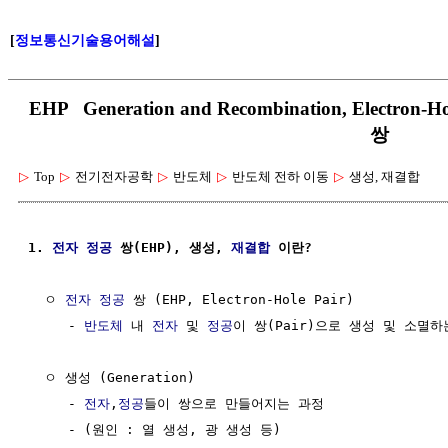
[
정보통신기술용어해설
]
EHP Generation and Recombination, Electr
쌍
▷
Top
▷
전기전자공학
▷
반도체
▷
반도체 전하 이동
▷
생성, 재결합
1. 
전자
정공
 쌍(EHP), 생성, 
재결합
 이란?
  ㅇ 
전자
정공
 쌍 (EHP, Electron-Hole Pair)

     - 
반도체
 내 
전자
 및 
정공
이 쌍(Pair)으로 생성 및 소멸하
  ㅇ 생성 (Generation)

     - 
전자
,
정공
들이 쌍으로 만들어지는 과정

     - (원인 : 열 생성, 광 생성 등)
