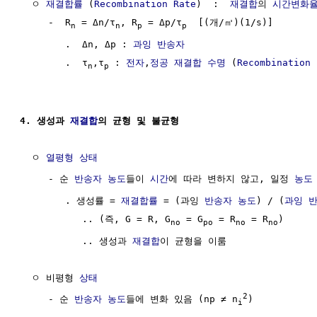
  ㅇ 
재결합률
 (
Recombination Rate
)  :  
재결합
의 
시간변화
     -  R
 = Δn/τ
, R
 = Δp/τ
  [(개/㎥)(1/s)]

n
n
p
p
        .  Δn, Δp : 
과잉 반송자
        .  τ
,τ
 : 
전자
,
정공
재결합 수명
 (
Recombination 
n
p
4. 생성과 
재결합
의 균형 및 불균형
  ㅇ 
열평형 상태
     - 순 
반송자 농도
들이 
시간
에 따라 변하지 않고, 일정 
농도
        . 생성률 = 
재결합률
 = (과잉 
반송자 농도
) / (
과잉 
           .. (즉, G = R, G
 = G
 = R
 = R
)

no
po
no
no
           .. 생성과 
재결합
이 균형을 이룸 

  ㅇ 비평형 
상태
2
     - 순 
반송자 농도
들에 변화 있음 (np ≠ n
)

i