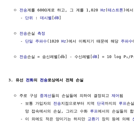
  ㅇ 
전송
계를 600Ω계로 하고, 그 계를 1,020 
Hz
(
테스트톤
)에서
     - 
단위
 : 
데시벨
[
dB
]

  ㅇ 
전송
손실 
측정
     - 
단일 주파수
(1020 
Hz
)에서 이뤄지기 때문에 해당 
주파수
  ㅇ 
전송
손실 = 송신레벨[db] - 수신레벨[
dB
] = 10 log P₁/P₂
3. 유선 
전화
의 
전송
로상에서 전체 손실 
  ㅇ 주로 구성 
중계선
들의 손실들에 의하여 결정되고 
제어
됨

     - 보통 가입자의 
전송
지점으로부터 지역 
단국
까지의 
루프
손실
       망 접속에서의 손실, 그리고 수화 
루프
에서의 손실들의 합

     - 이 외에도 적은 양이기는 하지만 
교환기
 장치 등에 의해 