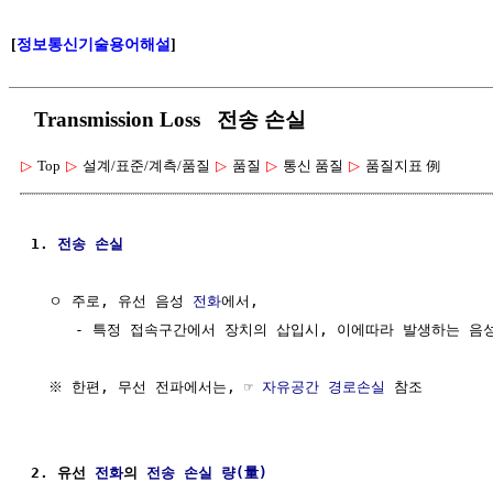
[
정보통신기술용어해설
]
Transmission Loss 전송 손실
▷
Top
▷
설계/표준/계측/품질
▷
품질
▷
통신 품질
▷
품질지표 例
1. 
전송
손실
  ㅇ 주로, 유선 음성 
전화
에서,

     - 특정 접속구간에서 장치의 삽입시, 이에따라 발생하는 음
  ※ 한편, 무선 전파에서는, ☞ 
자유공간 경로손실
 참조

2. 유선 
전화
의 
전송
손실
량(量)