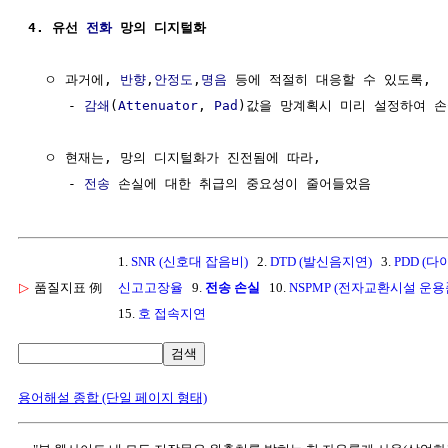
4. 유선 
전화
 망의 디지털화
  ㅇ 과거에, 
반향
,
안정도
,
명음
 등에 적절히 대응할 수 있도록,

     - 
감쇄
(
Attenuator
, 
Pad
)값을 망계획시 미리 설정하여 손
  ㅇ 현재는, 망의 디지털화가 진전됨에 따라,

     - 
전송
1.
SNR (신호대 잡음비)
2.
DTD (발신음지연)
3.
PDD (
▷
품질지표 例
신고고장율
9.
전송 손실
10.
NSPMP (전자교환시설 운
15.
호 접속지연
검색
용어해설 종합 (단일 페이지 형태)