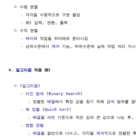
  ㅇ 수평 분할

     - 각각을 수평적으로 구분 할당 

     - 例) 입력, 변환, 출력

  ㅇ 수직 분할

     - 
제어
와 작업을 위아래로 분리시킴

     - 상위수준에서 
제어
 기능, 하위수준에 실제 작업 처리 지시

4. 
알고리즘
 적용 例)
  ㅇ (
알고리즘
)

     - 
이진 탐색
 (
Binary Search
)

        . 정렬된 
배열
에서 특정 값을 찾기 위해 
검색
 범위를 절
     - 
퀵 정렬
 (
Quick Sort
)

        . 
배열
을 
피벗
 기준으로 작은 값과 큰 값으로 나눈 후,
     - 
병합 정렬
        . 
배열
을 절반으로 나누고, 각각을 
재귀적
으로 정렬한 후