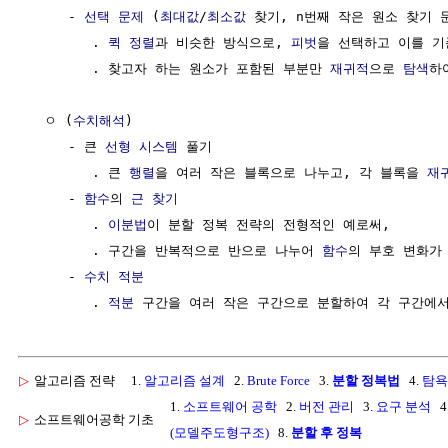
     - 
선택 문제
 (
최대값
/
최소값
 찾기, n번째 작은 원소 찾기 문
        . 
퀵 정렬
과 비슷한 방식으로, 
피벗
을 선택하고 이를 기
        . 찾고자 하는 원소가 포함된 부분만 
재귀적
으로 
탐색
하
  ㅇ (
수치해석
) 

     - 큰 
선형 시스템
 풀기 

        . 큰 
행렬
을 여러 작은 블록으로 나누고, 각 블록을 
재
     - 
함수
의 
근 찾기
        . 
이분법
이 분할 정복 전략의 전형적인 예로써, 

        . 구간을 반복적으로 반으로 나누어 
함수
의 부호 변화가
     - 
수치 적분
        . 
적분
 구간을 여러 작은 구간으로 분할하여 각 구간에서
▷
알고리즘 전략
1.
알고리즘 설계
2.
Brute Force
3.
분할 정복법
4.
탐욕
1.
소프트웨어 공학
2.
버전 관리
3.
요구 분석
4
▷
소프트웨어공학 기초
(모델주도형구조)
8.
분할 후 정복