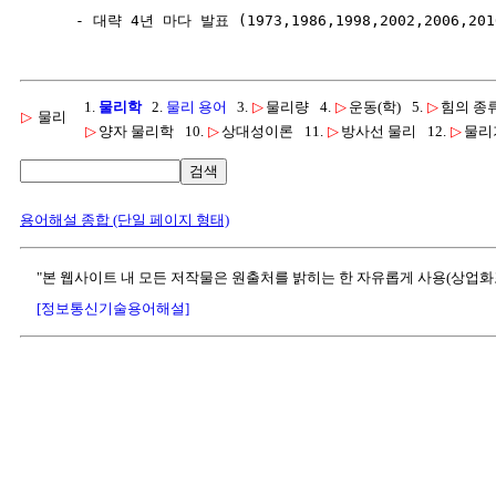
1.
물리학
2.
물리 용어
3.
▷
물리량
4.
▷
운동(학)
5.
▷
힘의 종
▷
물리
▷
양자 물리학
10.
▷
상대성이론
11.
▷
방사선 물리
12.
▷
물리
검색
용어해설 종합 (단일 페이지 형태)
"본 웹사이트 내 모든 저작물은 원출처를 밝히는 한 자유롭게 사용(상업화
[정보통신기술용어해설]