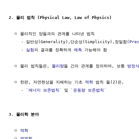
2. 물리 법칙 (Physical Law, Law of Physics)
  ㅇ 물리적인 양들과의 관계를 나타낸 법칙

     - 일반성(Generality),단순성(Simplicity),정밀함(
Pre
     - 
실험
의 결과를 정확하게 
예측
 가능해야 함

  ㅇ 물리 법칙들은, 
물리량
들 간의 관계를 정의하며, 보통 
방정
  ㅇ 한편, 자연현상을 지배하는 기초 
역학
 법칙 둘(2)은,

     - `
에너지 보존법칙
` 및 `
운동량 보존법칙
`

3. 물리학 분야
  ㅇ 
역학
  ㅇ 
열역학