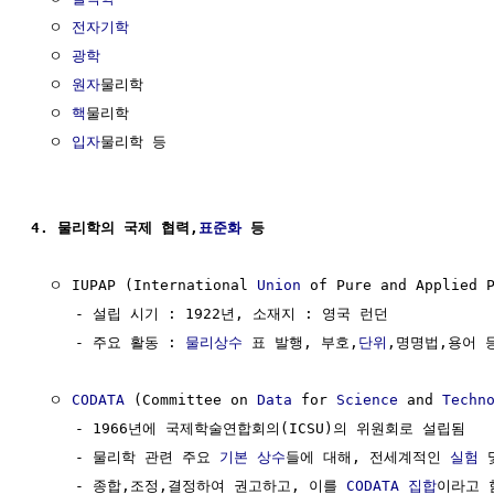
  ㅇ 
전자기학
  ㅇ 
광학
  ㅇ 
원자
물리학

  ㅇ 
핵
물리학

  ㅇ 
입자
물리학 등

4. 물리학의 국제 협력,
표준화
 등
  ㅇ IUPAP (International 
Union
 of Pure and Applie
     - 설립 시기 : 1922년, 소재지 : 영국 런던

     - 주요 활동 : 
물리상수
 표 발행, 부호,
단위
,명명법,용어 
  ㅇ 
CODATA
 (Committee on 
Data
 for 
Science
 and 
Techn
     - 1966년에 국제학술연합회의(ICSU)의 위원회로 설립됨

     - 물리학 관련 주요 
기본 상수
들에 대해, 전세계적인 
실험
 
     - 종합,조정,결정하여 권고하고, 이를 
CODATA
집합
이라고 