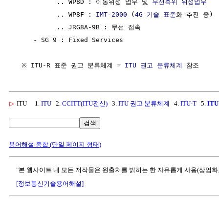
           .. WP8D : 이동위성 업무 및 
무선측위
위성업무
           .. WP8F : 
IMT-2000
 (
4G
기술 표준
화 추진 중)

           .. JRG8A-9B : 무선 접속

     - SG 9 : Fixed Services

  ※ ITU-R 표준 권고 분류체계 ☞ 
ITU 권고 분류체계
▷
ITU
1.
ITU
2.
CCITT(ITU전신)
3.
ITU 권고 분류체계
4.
ITU-T
5.
ITU
검색
용어해설 종합 (단일 페이지 형태)
"본 웹사이트 내 모든 저작물은 원출처를 밝히는 한 자유롭게 사용(상업화
[정보통신기술용어해설]