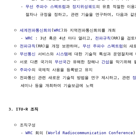
     - 
무선 주파수
스펙트럼
과 
정지위성궤도
의 유효 적절한 이용
       절차나 규정을 정하고, 관련 기술을 연구하며, 다음과 같
  ㅇ 
세계전파통신회의
(
WRC
)와 지역전파통신회의를 개최

     - 
WRC
 : 3년 혹은 4년 마다 열리고, 
전파규칙
(RR)을 검
  ㅇ 
전파규칙
(RR)을 개정 보완하며, 
무선 주파수
스펙트럼
의 새
  ㅇ 
무선통신
 서비스와 
시스템
에 대한 기술적 특성과 운영절차에 
  ㅇ 서로 다른 국가의 
무선국
간 유해한 장해나 
간섭
을 막기위해 
  ㅇ 
주파수
의 국제적 사용을 등록받고 유지

  ㅇ 전파통신 관련 새로운 기술적 방법을 연구 제시하고, 관련 
     세미나 등을 개최하여 기술보급에 노력

3. ITU-R 조직 
  ㅇ 조직구성

     - 
WRC
 회의 (
World Radiocommunication Conference
)