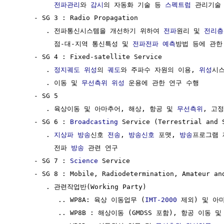
전파관리
와 
감시
의 자동화 기술 등 
스펙트럼
 관리기술 
     - SG 3 : Radio Propagation

        . 전파통신시스템을 개선하기 위하여 
전파
원리 및 
전리층
          점-대-지역 통신특성 및 
전파전파
예측
방법 등에 관한
     - SG 4 : Fixed-satellite Service

        . 
정지궤도 위성
의 
궤도
와 주파수 자원의 이용, 
위성
시스
        . 이동 및 
무선측위
위성
 운용에 관한 연구 수행

     - SG 5

        . 육상이동 및 아마추어, 해상, 항공 및 
무선측위
, 고
     - SG 6 : 
Broadcasting
 Service (Terrestrial and S
        . 
지상파 방송
신호 
전송
, 
방송신호
 포맷, 
방송
프로그램 
          전파 
방송
 관련 연구

     - SG 7 : 
Science
 Service

     - SG 8 : Mobile, Radiodetermination, Amateur an
        . 관련작업반(Working Party)  

           .. WP8A: 육상 이동업무 (
IMT-2000
 제외) 및 아
           .. WP8B : 해상이동 (GMDSS 포함), 항공 이동 및