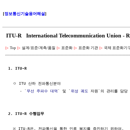
[
정보통신기술용어해설
]
ITU-R International Telecommunication Uni
▷
Top
▷
설계/표준/계측/품질
▷
표준화
▷
표준화 기관
▷
국제 표준화기
1. ITU-R
  ㅇ ITU 산하 전파통신분야

     - `
무선 주파수 대역
` 및 `
위성 궤도
 자원`의 관리를 담당

2. ITU-R 수행업무
  ※ ITU-R은, 전파통신을 통한 인류 복지를 증진하기 위하여,
