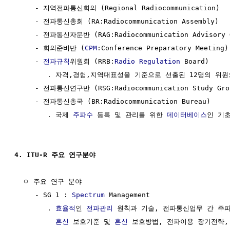
     - 지역전파통신회의 (Regional Radiocommunication)

     - 전파통신총회 (RA:Radiocommunication Assembly)

     - 전파통신자문반 (RAG:Radiocommunication Advisory G
     - 회의준비반 (
CPM
:Conference Preparatory Meeting)

     - 
전파규칙
위원회 (RRB:
Radio Regulation
 Board)

        . 자격,경험,지역대표성을 기준으로 선출된 12명의 위원
     - 전파통신연구반 (RSG:Radiocommunication Study Grou
     - 전파통신총국 (BR:Radiocommunication Bureau)

        . 국제 
주파수
 등록 및 관리를 위한 
데이터베이스
인 기초
4. ITU-R 주요 연구분야
  ㅇ 주요 연구 분야

     - SG 1 : 
Spectrum
 Management

        . 
효율적
인 
전파관리
 원칙과 기술, 전파통신업무 간 주파
혼신
 보호기준 및 
혼신
 보호방법, 전파이용 장기전략,