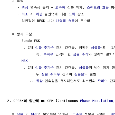
  ㅇ 특징

     - 
위상
 연속성 유지 → 
고주파
 성분 억제, 
스펙트럼 효율
 향
     - 
복조
 시 
위상
 불연속에 따른 
오차
 감소

     - 일반적인 BFSK 보다 
대역폭 효율
이 우수함

  ㅇ 방식 구분                                        
     - Sunde FSK

        . 2개 
심볼
주파수
 간의 간격을, 정확히 
심볼률
(R = 1
           .. 즉, 
주파수
 간격이 한 
심볼 주기
와 정확히 일치시
     - 
MSK
        . 2개 
심볼
주파수
 간의 간격을, 
심볼률
의 반이 되게 한 것
           .. 두 
심볼
주파수
 간격이 
심볼율
의 절반

           .. 
위상
 연속성을 유지하면서도 최소한의 
주파수
 간
2. CPFSK의 일반화 => CPM (Continuous 
Phase Modulation
  ㅇ 
심볼
 간 
위상
의 불연속을 없애서, 
고주파
 성분을 낮추어, 
대