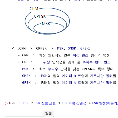
  ㅇ (CPM  ⊃  CPFSK  ⊃  
MSK
, 
GMSK
, 
GFSK
)

     - CPM  :  가장 일반적인 연속 
위상 변조
 방식의 명칭

     - CPFSK  :  
위상
 연속성을 갖게 한 
주파수 편이 변조
     - 
MSK
  :  최소 
주파수
 간격을 갖는 CPFSK의 특수 형태

     - 
GMSK
  :  
MSK
의 입력 
데이터
비트
열에 
가우시안 필터
를 
     - 
GFSK
  :  FSK의 입력 
데이터
비트
열에 
가우시안 필터
▷
FSK
1.
FSK
2.
FSK 신호 표현
3.
FSK 파형 상관성
4.
FSK 발생(비동기,
검색