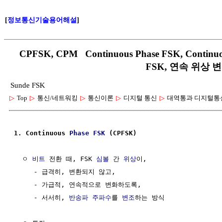
[
정보통신기술용어해설
]
CPFSK, CPM Continuous Phase FSK, Contin
FSK, 연속 위상 
Sunde FSK
▷
Top
▷
통신/네트워킹
▷
통신이론
▷
디지털 통신
▷
대역통과 디지털통신(A
1. Continuous 
Phase
FSK
 (CPFSK)
  ㅇ 
비트
 전환 때, FSK 
심볼
 간 
위상
이, 

     - 급격히, 변환되지 않고,

     - 가급적, 연속적으로 변화하도록,

     - 서서히, 
반송파 주파수
를 
변조
하는 방식
