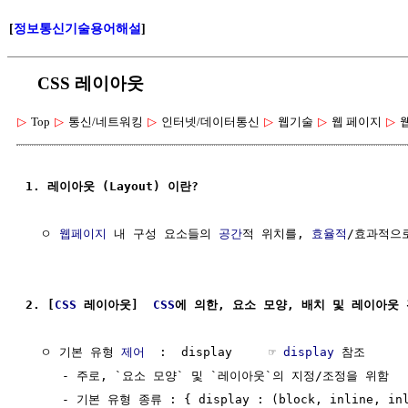
[
정보통신기술용어해설
]
CSS 레이아웃
▷
Top
▷
통신/네트워킹
▷
인터넷/데이터통신
▷
웹기술
▷
웹 페이지
▷
1. 레이아웃 (Layout) 이란?
  ㅇ 
웹페이지
 내 구성 요소들의 
공간
적 위치를, 
효율적
/효과적으
2. [
CSS
 레이아웃]  
CSS
에 의한, 요소 모양, 배치 및 레이아웃 
  ㅇ 기본 유형 
제어
  :  display     ☞ 
display
 참조

     - 주로, `요소 모양` 및 `레이아웃`의 지정/조정을 위함

     - 기본 유형 종류 : { display : (block, inline, inli