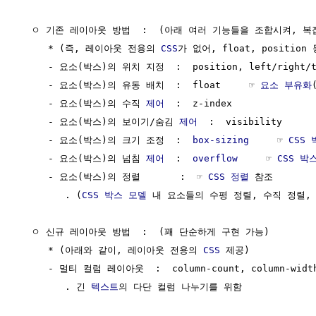
  ㅇ 기존 레이아웃 방법  :  (아래 여러 기능들을 조합시켜, 복
     * (즉, 레이아웃 전용의 
CSS
가 없어, float, positi
     - 요소(박스)의 위치 지정  :  position, left/right/to
     - 요소(박스)의 유동 배치  :  float     ☞ 
요소 부유화
     - 요소(박스)의 수직 
제어
  :  z-index

     - 요소(박스)의 보이기/숨김 
제어
  :  visibility

     - 요소(박스)의 크기 조정  :  
box-sizing
     ☞ 
CSS
     - 요소(박스)의 넘침 
제어
  :  
overflow
     ☞ 
CSS 박
     - 요소(박스)의 정렬       :  ☞ 
CSS 정렬
 참조

        . (
CSS 박스 모델
 내 요소들의 수평 정렬, 수직 정렬,
  ㅇ 신규 레이아웃 방법  :  (꽤 단순하게 구현 가능)

     * (아래와 같이, 레이아웃 전용의 
CSS
 제공)

     - 멀티 컬럼 레이아웃  :  column-count, column-width
        . 긴 
텍스트
의 다단 컬럼 나누기를 위함
