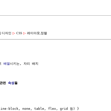
웹 디자인
▷
CSS
▷
레이아웃,정렬
로 
배열
시키는, 자리 배치

관련 
속성
들
ne-block, none, table, flex, grid 등) }
