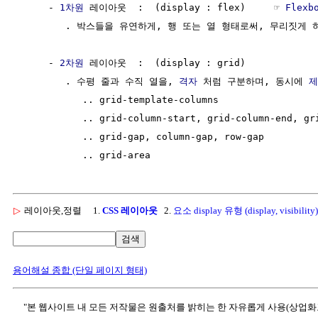
     - 
1차원
 레이아웃  :  (display : flex)     ☞ 
Flexb
        . 박스들을 유연하게, 행 또는 열 형태로써, 무리짓게 하
     - 
2차원
 레이아웃  :  (display : grid)

        . 수평 줄과 수직 열을, 
격자
 처럼 구분하며, 동시에 
제
           .. grid-template-columns

           .. grid-column-start, grid-column-end, gri
           .. grid-gap, column-gap, row-gap

▷
레이아웃,정렬
1.
CSS 레이아웃
2.
요소 display 유형 (display, visibility)
검색
용어해설 종합 (단일 페이지 형태)
"본 웹사이트 내 모든 저작물은 원출처를 밝히는 한 자유롭게 사용(상업화