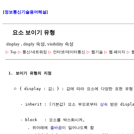
[
정보통신기술용어해설
]
요소 보이기 유형
display , disply 속성, visibility 속성
▷
Top
▷
통신/네트워킹
▷
인터넷/데이터통신
▷
웹기술
▷
웹 페이지
▷
1. 보이기 유형의 지정
  ㅇ { display : 값; } : 값에 따라 요소에 다양한 표현 유
     - inherit : (기본값) 요소 부모로부터 
상속
 받은 displ
     - block   : 요소를 박스화시켜,

        . 위아래에 
줄바꿈
이 일어나도록 함
