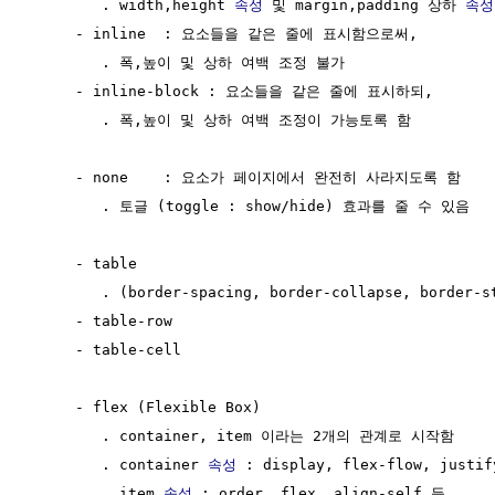
        . width,height 
속성
 및 margin,padding 상하 
속성
     - inline  : 요소들을 같은 줄에 표시함으로써,

        . 폭,높이 및 상하 여백 조정 불가

     - inline-block : 요소들을 같은 줄에 표시하되,

        . 폭,높이 및 상하 여백 조정이 가능토록 함

     - none    : 요소가 페이지에서 완전히 사라지도록 함

        . 토글 (toggle : show/hide) 효과를 줄 수 있음

     - table

        . (border-spacing, border-collapse, border-st
     - table-row

     - table-cell

     - flex (Flexible Box)

        . container, item 이라는 2개의 관계로 시작함

        . container 
속성
 : display, flex-flow, justif
        . item 
속성
 : order, flex, align-self 등
