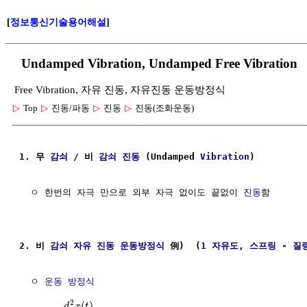
[
정보통신기술용어해설
]
Undamped Vibration, Undamped Free Vib
Free Vibration, 자유 진동, 자유진동 운동방정식
▷
Top
▷
진동/파동
▷
진동
▷
진동(조화운동)
1. 무 
감쇠
 / 비 
감쇠 진동
 (Undamped 
Vibration
) 
  ㅇ 한번의 자극 만으로 외부 자극 없이도 끝없이 
진동
함

2. 비 
감쇠 자유 진동
운동방정식
 例)  (
1 자유도
, 
스프링
 - 
질
  ㅇ 
운동 방정식
2
(
)
d
x
t