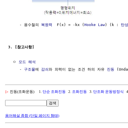
     - 용수철의 
복원력
  F(x) = -kx (
Hooke Law
) (k : 
탄
3. [참고사항]
  ㅇ 
모드 해석
     - 
구조물
에 
감쇠
와 외력이 없는 조건 하의 자유 
진동
 (Unda
▷
진동(조화운동)
1.
단순 조화진동
2.
조화진동
3.
단조화 운동방정식
4
검색
용어해설 종합 (단일 페이지 형태)