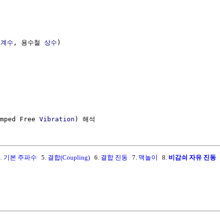
성계수
, 용수철 
상수
)

mped Free 
Vibration
.
기본 주파수
5.
결합(Coupling)
6.
결합 진동
7.
맥놀이
8.
비감쇠 자유 진동