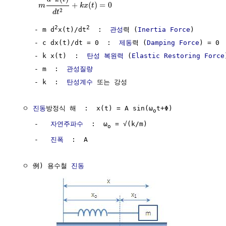
+
(
)
=
0
m
k
x
t
2
d
t
2
2
     - m d
x(t)/dt
  :  
관성
력 (
Inertia
Force
)

     - c dx(t)/dt = 0  :  
제동
력 (
Damping Force
) = 0

     - k x(t)  :  
탄성 복원력
 (
Elastic Restoring Force
     - m  :  
관성질량
     - k  :  
탄성계수
 또는 강성

  ㅇ 
진동
방정식 해  :  x(t) = A sin(ω
t+Φ)

o
     -   
자연주파수
  :  ω
 = √(k/m)

o
     -   
진폭
  :  A

  ㅇ 例) 용수철 
진동