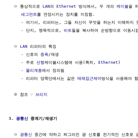
  ㅇ 통상적으로 
LAN
의 
Ethernet
 방식에서, 두 개의 
케이블
을 
세그먼트
를 연장시키는 장치를 지칭함.

     - 여기서, 리피터는, 그들 자신이 무엇을 하는지 이해하지 못
     - 단지, 맹목적으로, 
비트
들을 복사하여 순방향으로 이동시킴.
  ㅇ 
LAN
 리피터의 특징

     - 신호의 
증폭
/재생

     - 주로 
선형
케이블시스템에 사용(특히, 
Ethernet
)

     - 
물리계층
에서 정의됨

     - 리피터 양쪽단에서는 같은 
매체접근제어
방식을 사용해야 함
  ※ 참조 ☞ 
브리지
3. 
광통신
 중계기/재생기
  ㅇ 
광통신
 중간에 약하고 찌그러진 광 신호를 전기적인 신호로 광