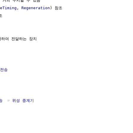
 거의 무시할 수 있음

eTiming
, 
Regeneration
) 참조



생하여 전달하는 장치

전송
송
  ☞ 
위성 중계기