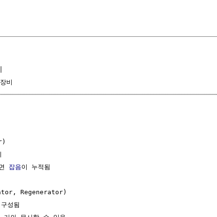
기
 장비
)



면 
잡음
이 누적됨

or, Regenerator)

구성됨
