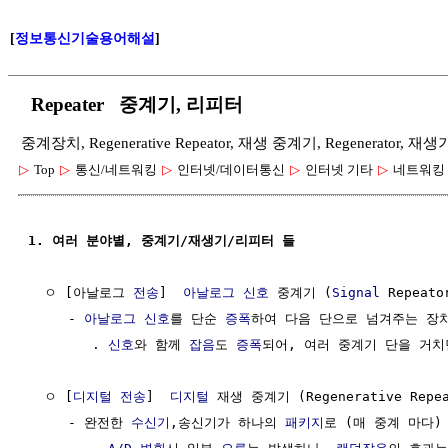
[
정보통신기술용어해설
]
Repeater 중계기, 리피터
중계장치, Regenerative Repeator, 재생 중계기, Regenerator, 재생
▷
Top
▷
통신/네트워킹
▷
인터넷/데이터통신
▷
인터넷 기타
▷
네트워킹
1. 여러 분야별, 중계기/재생기/리피터 들
  ㅇ [아날로그 
전송
]  
아날로그 신호
 중계기 (
Signal
 Repeator
     - 
아날로그 신호
를 단순 
증폭
하여 다음 단으로 넘겨주는 장치
        . 
신호
와 함께 
잡음
도 
증폭
되어, 여러 중계기 단을 거치
  ㅇ [
디지털
전송
]  
디지털
 재생 중계기 (Regenerative Repeat
     - 완전한 
수신기
,송신기가 하나의 
패키지
로 (매 중계 마다) 