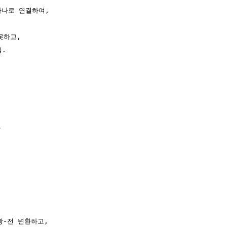
하나로 연결하여,

하고, 

 



-전 변환하고,
