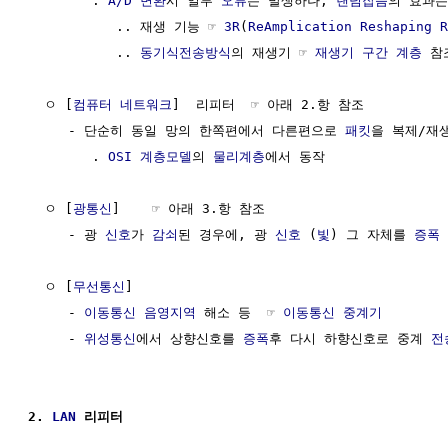
        . 
A/D 변환
시 일부 
오류
는 발생하나, 
랜덤잡음
의 효과는
           .. 재생 기능 ☞ 
3R
(
ReAmplication Reshaping R
           .. 
동기식전송방식
의 재생기 ☞ 
재생기 구간 계층
 참조
  ㅇ [
컴퓨터
네트워크
]  리피터  ☞ 아래 2.항 참조

     - 단순히 동일 망의 한쪽편에서 다른편으로 
패킷
을 복제/재
        . 
OSI 계층모델
의 
물리계층
에서 동작

  ㅇ [
광통신
]    ☞ 아래 3.항 참조

     - 광 
신호
가 
감쇠
된 경우에, 광 
신호
 (
빛
) 그 자체를 
증폭
  ㅇ [
무선통신
]

     - 
이동통신
음영지역
 해소 등  ☞ 
이동통신 중계기
     - 
위성통신
에서 상향신호를 
증폭
후 다시 하향신호로 중계 
전
2. 
LAN
 리피터