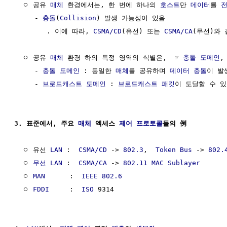
  ㅇ 공유 
매체
 환경에서는, 한 번에 하나의 
호스트
만 
데이터
를 
     - 
충돌
(
Collision
) 발생 가능성이 있음

        . 이에 따라, 
CSMA/CD
(유선) 또는 
CSMA/CA
(무선)와 
  ㅇ 공유 
매체
 환경 하의 특정 영역의 식별은,  ☞ 
충돌 도메인
,
     - 
충돌 도메인
 : 동일한 
매체
를 공유하며 
데이터
충돌
이 발
     - 
브로드캐스트 도메인
 : 
브로드캐스트
패킷
이 도달할 수 있
3. 표준에서, 주요 
매체
 엑세스 
제어
프로토콜
들의 例
  ㅇ 유선 
LAN
 :  
CSMA/CD
 -> 
802.3
,  
Token Bus
 -> 
802.
  ㅇ 
무선 LAN
 :  
CSMA/CA
 -> 
802.11 MAC Sublayer
  ㅇ 
MAN
      :  
IEEE 802.6
  ㅇ 
FDDI
     :  
ISO
 9314
