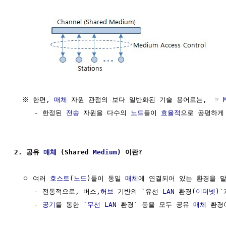
  ※ 한편, 
매체
 자원 관점의 보다 일반화된 기술 용어로는,  ☞ 
     - 한정된 
전송
 자원을 다수의 
노드
들이 
효율적
으로 공평하게 
2. 공유 
매체
 (Shared 
Medium
) 이란?
  ㅇ 여러 
호스트
(
노드
)들이 동일 
매체
에 연결되어 있는 환경을 말
     - 전통적으로, 버스,
허브
 기반의 `유선 
LAN
 환경(
이더넷
)`
     - 
공기
를 통한 `
무선 LAN
 환경` 등을 모두 공유 
매체
 환경