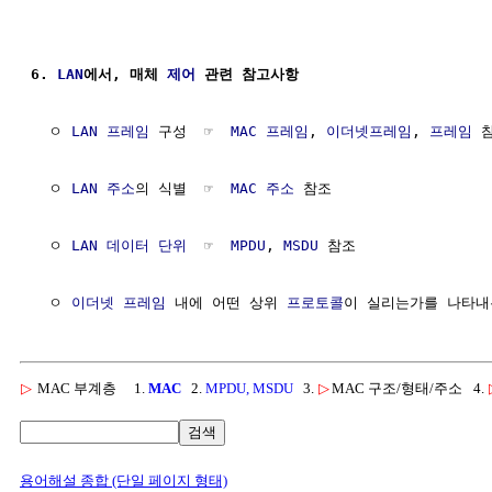
6. 
LAN
에서, 매체 
제어
 관련 참고사항
  ㅇ 
LAN
프레임
 구성  ☞  
MAC 프레임
, 
이더넷프레임
, 
프레임
 참
  ㅇ 
LAN
주소
의 식별  ☞  
MAC 주소
 참조

  ㅇ 
LAN
데이터
단위
  ☞  
MPDU
, 
MSDU
 참조

  ㅇ 
이더넷 프레임
 내에 어떤 상위 
프로토콜
이 실리는가를 나타내는
▷
MAC 부계층
1.
MAC
2.
MPDU, MSDU
3.
▷
MAC 구조/형태/주소
4.
검색
용어해설 종합 (단일 페이지 형태)