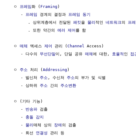
  ㅇ 
프레임
화 (
Framing
)                               
     - 
프레임
 경계의 결정과 
프레임 동기
        . 상위계층에서 전달된 
패킷
을 
물리
적인 
네트워크
의 
프레
        . 또한 약간의 
에러 제어
를 함

  ㅇ 
매체
 엑세스 
제어
 관리 (
Channel
 Access)

     - 다수의 
무선단말
이, 단일 공유 
매체
에 대한, 
효율적
인 
접
  ㅇ 
주소
 처리 (
Addressing
)

     - 발신처 
주소
, 수신처 
주소
의 부가 및 식별             
     - 상하위 
주소
 간의 
주소변환
                        
  ㅇ (기타 기능)

     - 
반송파
 검출

     - 
충돌 감지
     - 
물리
매체 상의 
장애
의 검출

     - 회선 
연결성
 관리 등
